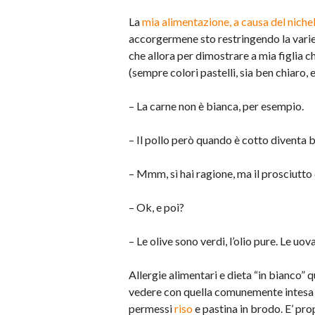
La
mia alimentazione, a causa del niche
accorgermene sto restringendo la variet
che allora per dimostrare a mia figlia 
(sempre colori pastelli, sia ben chiaro,
– La carne non è bianca, per esempio.
– Il pollo però quando è cotto diventa 
– Mmm, sì hai ragione, ma il prosciutto
– Ok, e poi?
– Le olive sono verdi, l’olio pure. Le uov
Allergie alimentari e dieta “in bianco” q
vedere con quella comunemente intesa p
permessi
riso
e pastina in brodo. E’ prop