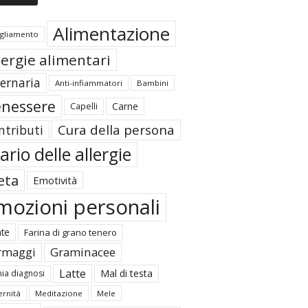
Alimentazione
igliamento
lergie alimentari
ternaria
Anti-infiammatori
Bambini
nessere
Carne
Capelli
Cura della persona
ntributi
ario delle allergie
eta
Emotività
mozioni personali
ate
Farina di grano tenero
rmaggi
Graminacee
Latte
Mal di testa
ia diagnosi
rnità
Meditazione
Mele