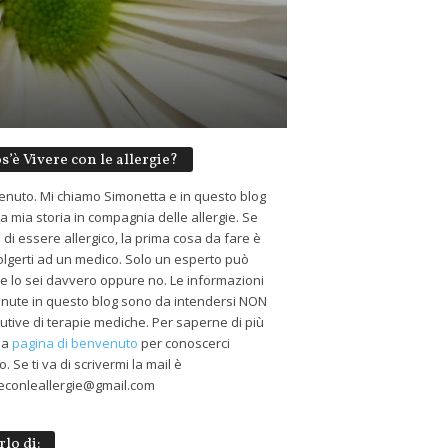
s’è Vivere con le allergie?
nuto. Mi chiamo Simonetta e in questo blog
 la mia storia in compagnia delle allergie. Se
 di essere allergico, la prima cosa da fare è
volgerti ad un medico. Solo un esperto può
 se lo sei davvero oppure no. Le informazioni
nute in questo blog sono da intendersi NON
tutive di terapie mediche. Per saperne di più
 la
pagina di benvenuto
per conoscerci
. Se ti va di scrivermi la mail è
econleallergie@gmail.com
rlo di: