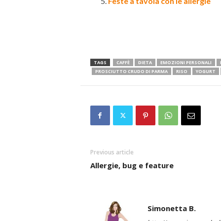
Feste a tavola con le allergie
TAGS
CAFFÈ
DIETA
EMOZIONI PERSONALI
PROSCIUTTO CRUDO DI PARMA
RISO
YOGURT
Previous article
Allergie, bug e feature
Simonetta B.