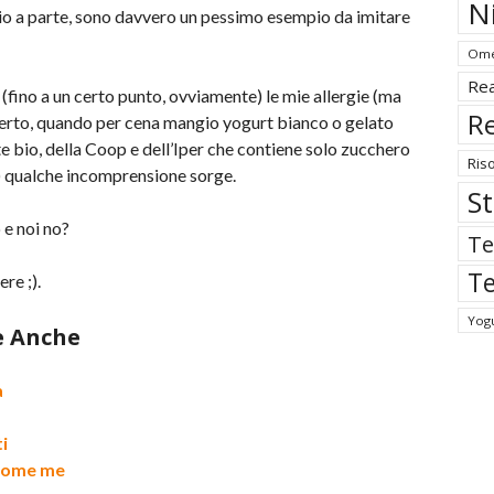
N
io a parte, sono davvero un pessimo esempio da imitare
Ome
Rea
(fino a un certo punto, ovviamente) le mie allergie (ma
Re
Certo, quando per cena mangio yogurt bianco o gelato
e bio, della Coop e dell’Iper che contiene solo zucchero
Ris
o) qualche incomprensione sorge.
St
 e noi no?
Te
Te
re ;).
Yog
e Anche
a
i
l come me