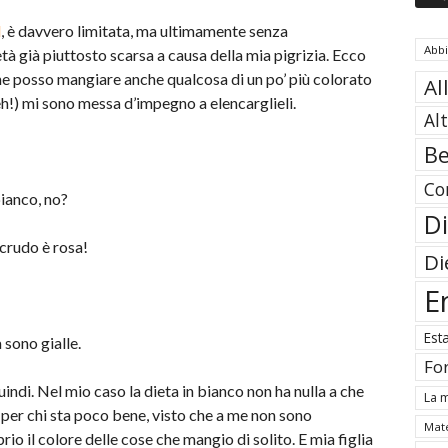
l
, è davvero limitata, ma ultimamente senza
Abb
à già piuttosto scarsa a causa della mia pigrizia. Ecco
che posso mangiare anche qualcosa di un po’ più colorato
Al
 eh!) mi sono messa d’impegno a elencarglieli.
Al
Be
Co
bianco, no?
Di
 crudo è rosa!
Di
E
Est
a sono gialle.
Fo
uindi. Nel mio caso la dieta in bianco non ha nulla a che
La m
er chi sta poco bene, visto che a me non sono
Mate
rio il colore delle cose che mangio di solito. E mia figlia