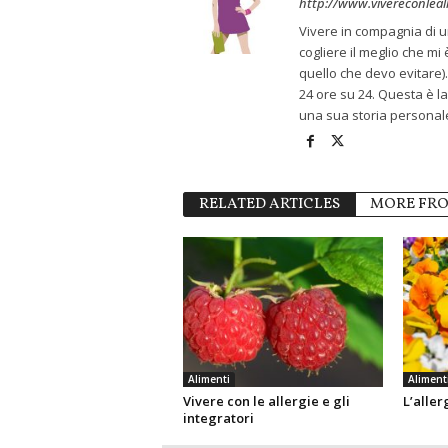
http://www.vivereconlealle
Vivere in compagnia di u
cogliere il meglio che m
quello che devo evitare). 
24 ore su 24. Questa è la
una sua storia personale
RELATED ARTICLES
MORE FR
Alimenti
Aliment
Vivere con le allergie e gli
L’aller
integratori