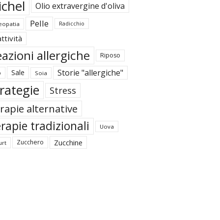
ichel
Olio extravergine d'oliva
Pelle
opatia
Radicchio
ttività
azioni allergiche
Riposo
Storie "allergiche"
Sale
o
Soia
rategie
Stress
rapie alternative
rapie tradizionali
Uova
Zucchine
Zucchero
urt