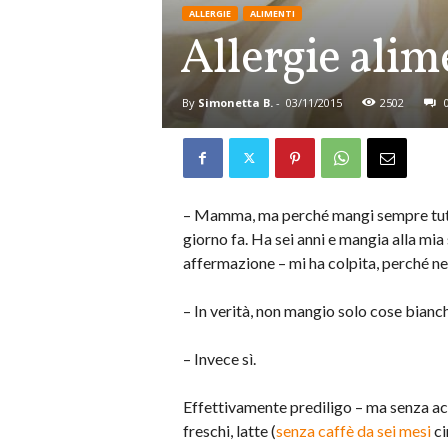
ALLERGIE
ALIMENTI
Allergie alim
By
Simonetta B.
-
03/11/2015
2502
– Mamma, ma perché mangi sempre tutto
giorno fa. Ha sei anni e mangia alla mia
affermazione – mi ha colpita, perché n
– In verità, non mangio solo cose bian
– Invece sì.
Effettivamente prediligo – ma senza a
freschi, latte (
senza caffè da sei mesi
ci