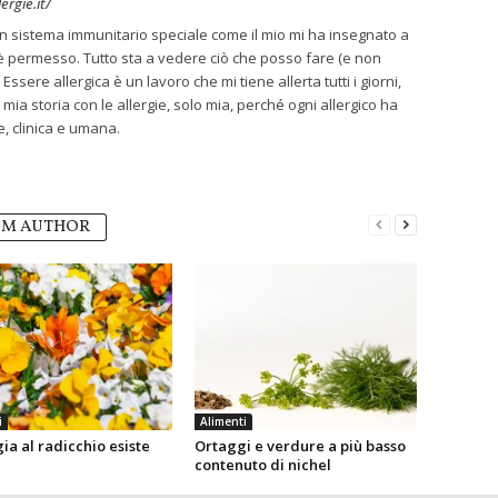
rgie.it/
n sistema immunitario speciale come il mio mi ha insegnato a
i è permesso. Tutto sta a vedere ciò che posso fare (e non
Essere allergica è un lavoro che mi tiene allerta tutti i giorni,
 mia storia con le allergie, solo mia, perché ogni allergico ha
, clinica e umana.
OM AUTHOR
i
Alimenti
gia al radicchio esiste
Ortaggi e verdure a più basso
contenuto di nichel