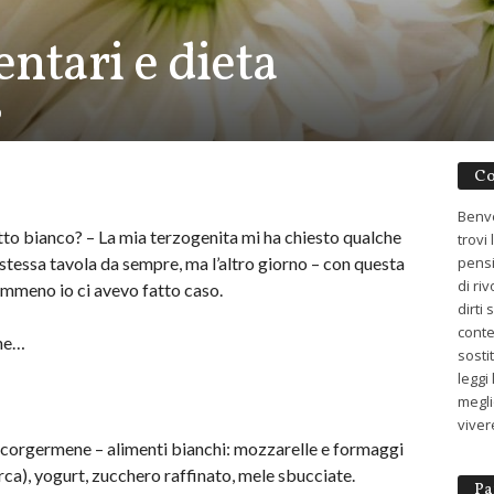
entari e dieta
0
Co
Benve
 bianco? – La mia terzogenita mi ha chiesto qualche
trovi
 stessa tavola da sempre, ma l’altro giorno – con questa
pensi
di ri
emmeno io ci avevo fatto caso.
dirti
conte
che…
sosti
leggi
meglio
viver
ccorgermene – alimenti bianchi: mozzarelle e formaggi
rca), yogurt, zucchero raffinato, mele sbucciate.
Pa