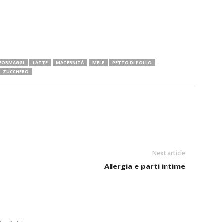
FORMAGGI
LATTE
MATERNITÀ
MELE
PETTO DI POLLO
ZUCCHERO
Next article
Allergia e parti intime