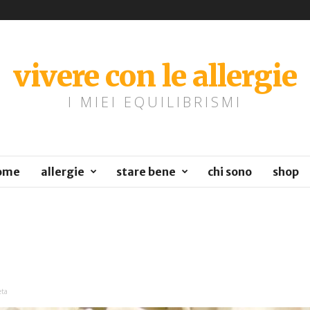
vivere con le allergie
I MIEI EQUILIBRISMI
ome
allergie
stare bene
chi sono
shop
eta