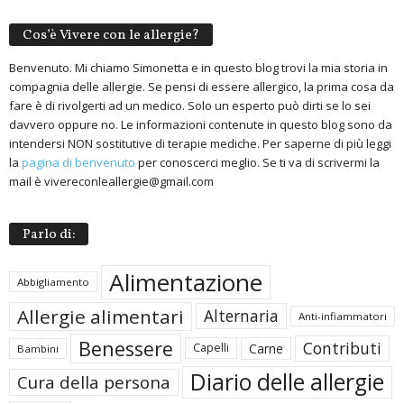
Cos’è Vivere con le allergie?
Benvenuto. Mi chiamo Simonetta e in questo blog trovi la mia storia in
compagnia delle allergie. Se pensi di essere allergico, la prima cosa da
fare è di rivolgerti ad un medico. Solo un esperto può dirti se lo sei
davvero oppure no. Le informazioni contenute in questo blog sono da
intendersi NON sostitutive di terapie mediche. Per saperne di più leggi
la
pagina di benvenuto
per conoscerci meglio. Se ti va di scrivermi la
mail è vivereconleallergie@gmail.com
Parlo di:
Alimentazione
Abbigliamento
Allergie alimentari
Alternaria
Anti-infiammatori
Benessere
Contributi
Carne
Capelli
Bambini
Diario delle allergie
Cura della persona