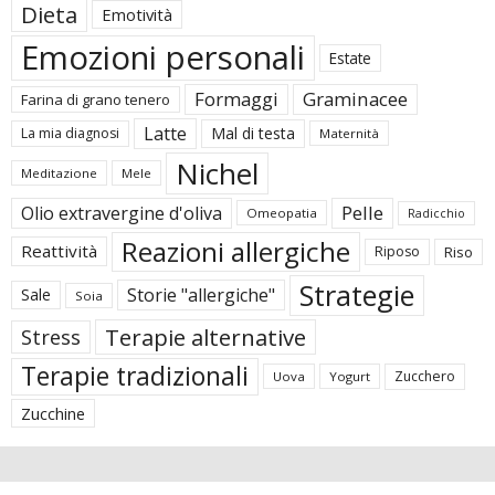
Dieta
Emotività
Emozioni personali
Estate
Formaggi
Graminacee
Farina di grano tenero
Latte
Mal di testa
La mia diagnosi
Maternità
Nichel
Meditazione
Mele
Pelle
Olio extravergine d'oliva
Omeopatia
Radicchio
Reazioni allergiche
Reattività
Riposo
Riso
Strategie
Storie "allergiche"
Sale
Soia
Terapie alternative
Stress
Terapie tradizionali
Zucchero
Uova
Yogurt
Zucchine