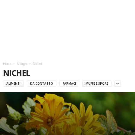
Home
Allergie
Nichel
NICHEL
ALIMENTI
DA CONTATTO
FARMACI
MUFFE E SPORE