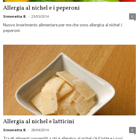
Allergia al nichel e i peperoni
Simonetta B.
-
23/05/2014
0
Nuovo inserimento alimentare per me che sono allergica al nichel: i
peperoni.
Allergia al nichel e latticini
Simonetta B.
-
28/04/2014
0
Tra gli alimenti consentiti a chi è allergico al nichel c'è il latte e i suoi