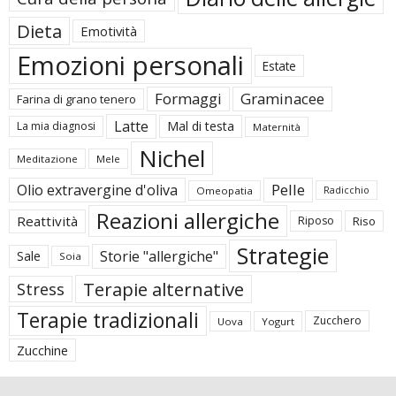
Dieta
Emotività
Emozioni personali
Estate
Formaggi
Graminacee
Farina di grano tenero
Latte
Mal di testa
La mia diagnosi
Maternità
Nichel
Meditazione
Mele
Pelle
Olio extravergine d'oliva
Omeopatia
Radicchio
Reazioni allergiche
Reattività
Riposo
Riso
Strategie
Storie "allergiche"
Sale
Soia
Terapie alternative
Stress
Terapie tradizionali
Zucchero
Uova
Yogurt
Zucchine