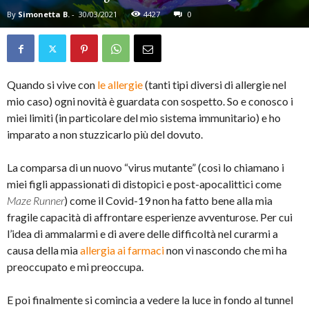
By
Simonetta B.
-
30/03/2021
4427
0
Quando si vive con
le allergie
(tanti tipi diversi di allergie nel
mio caso) ogni novità è guardata con sospetto. So e conosco i
miei limiti (in particolare del mio sistema immunitario) e ho
imparato a non stuzzicarlo più del dovuto.
La comparsa di un nuovo “virus mutante” (così lo chiamano i
miei figli appassionati di distopici e post-apocalittici come
Maze Runner
) come il Covid-19 non ha fatto bene alla mia
fragile capacità di affrontare esperienze avventurose. Per cui
l’idea di ammalarmi e di avere delle difficoltà nel curarmi a
causa della mia
allergia ai farmaci
non vi nascondo che mi ha
preoccupato e mi preoccupa.
E poi finalmente si comincia a vedere la luce in fondo al tunnel