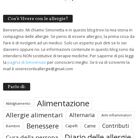
Cos’è Vivere con le allergie?
Benvenuto. Mi chiamo Simonetta e in questo blog trovi la mia storia in
compagnia delle allergie. Se pensi di essere allergico, la prima cosa da
fare è di rivolgerti ad un medico. Solo un esperto può dirti se lo sei
davvero oppure no. Le informazioni contenute in questo blog sono da
intendersi NON sostitutive di terapie mediche. Per saperne di più leggi
la
pagina di benvenuto
per conoscerci meglio. Se ti va di scrivermi la
mail è vivereconleallergie@gmail.com
Parlo di:
Alimentazione
Abbigliamento
Allergie alimentari
Alternaria
Anti-infiammatori
Benessere
Contributi
Carne
Capelli
Bambini
Diario delle allergie
Cura della persona