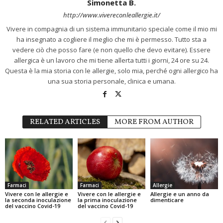
Simonetta B.
http://www.vivereconleallergie.it/
Vivere in compagnia di un sistema immunitario speciale come il mio mi
ha insegnato a cogliere il meglio che mi è permesso. Tutto sta a
vedere ciò che posso fare (e non quello che devo evitare). Essere
allergica è un lavoro che mi tiene allerta tutti i giorni, 24 ore su 24.
Questa è la mia storia con le allergie, solo mia, perché ogni allergico ha
una sua storia personale, clinica e umana.
RELATED ARTICLES
MORE FROM AUTHOR
Farmaci
Farmaci
Allergie
Vivere con le allergie e
Vivere con le allergie e
Allergie e un anno da
la seconda inoculazione
la prima inoculazione
dimenticare
del vaccino Covid-19
del vaccino Covid-19