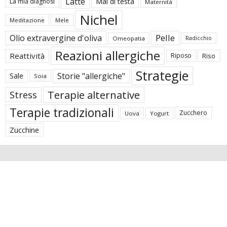
Latte
Mal di testa
La mia diagnosi
Maternità
Nichel
Meditazione
Mele
Pelle
Olio extravergine d'oliva
Omeopatia
Radicchio
Reazioni allergiche
Reattività
Riposo
Riso
Strategie
Storie "allergiche"
Sale
Soia
Terapie alternative
Stress
Terapie tradizionali
Zucchero
Uova
Yogurt
Zucchine