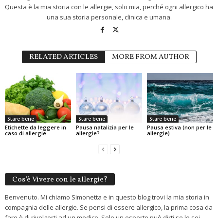
Questa è la mia storia con le allergie, solo mia, perché ogni allergico ha
una sua storia personale, clinica e umana.
RELATED ARTICLES
MORE FROM AUTHOR
Stare bene
Stare bene
Stare bene
Etichette da leggere in
Pausa natalizia per le
Pausa estiva (non per le
caso di allergie
allergie?
allergie)
Cos’è Vivere con le allergie?
Benvenuto. Mi chiamo Simonetta e in questo blog trovi la mia storia in
compagnia delle allergie. Se pensi di essere allergico, la prima cosa da
fare è di rivolgerti ad un medico. Solo un esperto può dirti se lo sei