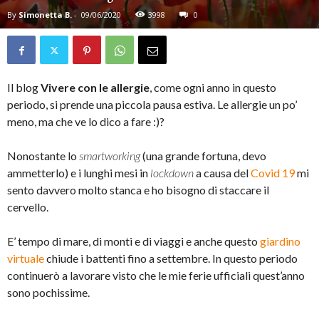
By
Simonetta B.
-
09/06/2020
3998
0
Il blog
Vivere con le allergie
, come ogni anno in questo
periodo, si prende una piccola pausa estiva. Le allergie un po’
meno, ma che ve lo dico a fare :)?
Nonostante lo
smartworking
(una grande fortuna, devo
ammetterlo) e i lunghi mesi in
lockdown
a causa del
Covid 19
mi
sento davvero molto stanca e ho bisogno di staccare il
cervello.
E’ tempo di mare, di monti e di viaggi e anche questo
giardino
virtuale
chiude i battenti fino a settembre. In questo periodo
continuerò a lavorare visto che le mie ferie ufficiali quest’anno
sono pochissime.