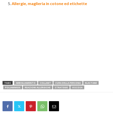
Allergie, maglieria in cotone ed etichette
TAGS
ABBIGLIAMENTO
COLLANT
CURA DELLA PERSONA
ELASTANE
POLIAMMIDE
REAZIONI ALLERGICHE
STRATEGIE
VISCOSA