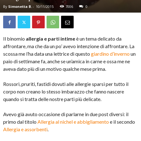
By
Simonetta B.
-
10/11/2015
7006
0
Il binomio
allergia e parti intime
è un tema delicato da
affrontare, ma che da un po’ avevo intenzione di affrontare. La
scossa me l’ha data una lettrice di questo
giardino d’inverno
un
paio di settimane fa, anche se un’amica in carne e ossa me ne
aveva dato più di un motivo qualche mese prima.
Rossori, pruriti, fastidi dovuti alle allergie sparsi per tutto il
corpo non creano lo stesso imbarazzo che fanno nascere
quando si tratta delle nostre parti più delicate.
Avevo già avuto occasione di parlarne in due post diversi: il
primo dal titolo
Allergia al nichel e abbigliamento
e il secondo
Allergia e assorbenti
.