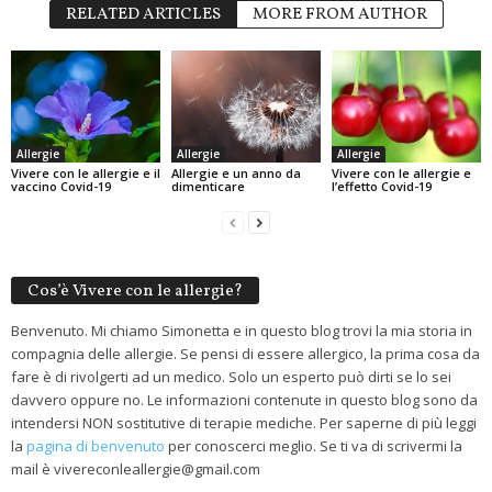
RELATED ARTICLES
MORE FROM AUTHOR
Allergie
Allergie
Allergie
Vivere con le allergie e il
Allergie e un anno da
Vivere con le allergie e
vaccino Covid-19
dimenticare
l’effetto Covid-19
Cos’è Vivere con le allergie?
Benvenuto. Mi chiamo Simonetta e in questo blog trovi la mia storia in
compagnia delle allergie. Se pensi di essere allergico, la prima cosa da
fare è di rivolgerti ad un medico. Solo un esperto può dirti se lo sei
davvero oppure no. Le informazioni contenute in questo blog sono da
intendersi NON sostitutive di terapie mediche. Per saperne di più leggi
la
pagina di benvenuto
per conoscerci meglio. Se ti va di scrivermi la
mail è vivereconleallergie@gmail.com