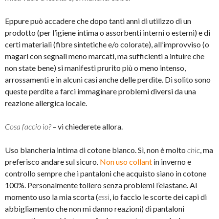
Eppure può accadere che dopo tanti anni di utilizzo di un
prodotto (per l’igiene intima o assorbenti interni o esterni) e di
certi materiali (fibre sintetiche e/o colorate), all’improvviso (o
magari con segnali meno marcati, ma sufficienti a intuire che
non state bene) si manifesti prurito più o meno intenso,
arrossamenti e in alcuni casi anche delle perdite. Di solito sono
queste perdite a farci immaginare problemi diversi da una
reazione allergica locale.
Cosa faccio io?
– vi chiederete allora.
Uso biancheria intima di cotone bianco. Sì, non è molto
chic
, ma
preferisco andare sul sicuro.
Non uso collant
in inverno e
controllo sempre che i pantaloni che acquisto siano in cotone
100%. Personalmente tollero senza problemi l’elastane. Al
momento uso la mia scorta (
essì
, io faccio le scorte dei capi di
abbigliamento che non mi danno reazioni) di pantaloni