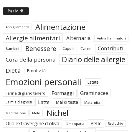
Parlo di:
Alimentazione
Abbigliamento
Allergie alimentari
Alternaria
Anti-infiammatori
Benessere
Contributi
Carne
Capelli
Bambini
Diario delle allergie
Cura della persona
Dieta
Emotività
Emozioni personali
Estate
Formaggi
Graminacee
Farina di grano tenero
Latte
Mal di testa
La mia diagnosi
Maternità
Nichel
Meditazione
Mele
Pelle
Olio extravergine d'oliva
Omeopatia
Radicchio