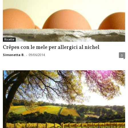
Ricette
Crêpes con le mele per allergici al nichel
Simonetta B.
-
09/06/2014
0