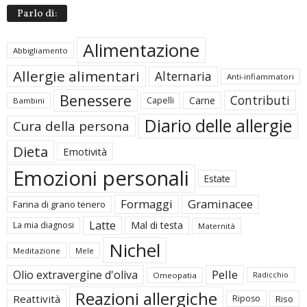
Parlo di:
Alimentazione
Abbigliamento
Allergie alimentari
Alternaria
Anti-infiammatori
Benessere
Contributi
Carne
Capelli
Bambini
Diario delle allergie
Cura della persona
Dieta
Emotività
Emozioni personali
Estate
Formaggi
Graminacee
Farina di grano tenero
Latte
Mal di testa
La mia diagnosi
Maternità
Nichel
Meditazione
Mele
Pelle
Olio extravergine d'oliva
Omeopatia
Radicchio
Reazioni allergiche
Reattività
Riposo
Riso