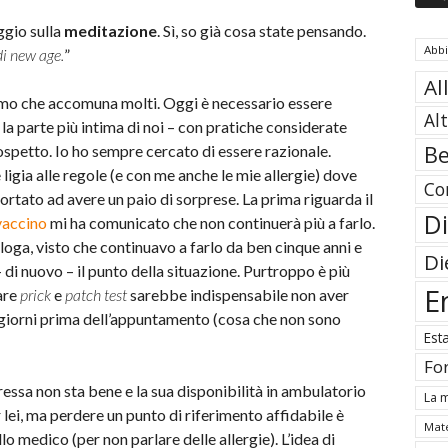
ggio sulla
meditazione
. Sì, so già cosa state pensando.
Abb
di new age.
”
Al
ismo che accomuna molti. Oggi è necessario essere
Al
 la parte più intima di noi – con pratiche considerate
Be
spetto. Io ho sempre cercato di essere razionale.
 ligia alle regole (e con me anche le mie allergie) dove
Co
rtato ad avere un paio di sorprese. La prima riguarda il
Di
vaccino
mi ha comunicato che non continuerà più a farlo.
loga, visto che continuavo a farlo da ben cinque anni e
Di
 di nuovo – il punto della situazione. Purtroppo è più
E
fare
prick
e
patch test
sarebbe indispensabile non aver
 giorni prima dell’appuntamento (cosa che non sono
Est
Fo
essa non sta bene e la sua disponibilità in ambulatorio
La m
 lei, ma perdere un punto di riferimento affidabile è
Mate
o medico (per non parlare delle allergie). L’idea di