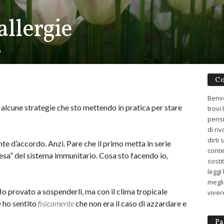
 allergie
0
Co
Benve
alcune strategie che sto mettendo in pratica per stare
trovi
pensi
di ri
dirti
nte d’accordo. Anzi. Pare che il primo metta in serie
conte
resa” del sistema immunitario. Cosa sto facendo io,
sosti
leggi
meglio
Ho provato a sospenderli, ma con il clima tropicale
viver
 ho sentito
fisicamente
che non era il caso di azzardare e
Pa