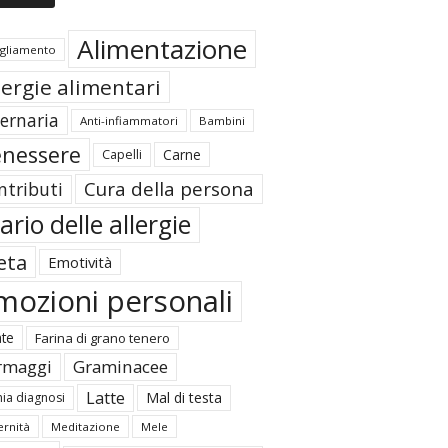
Alimentazione
igliamento
lergie alimentari
ternaria
Anti-infiammatori
Bambini
nessere
Carne
Capelli
Cura della persona
ntributi
ario delle allergie
eta
Emotività
mozioni personali
ate
Farina di grano tenero
rmaggi
Graminacee
Latte
Mal di testa
ia diagnosi
rnità
Meditazione
Mele