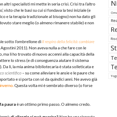
N
ltri specialisti mi mette in seria crisi. Crisi tra l’altro
 visto che le basi su cui si fondava la tesi iniziale (e
Ome
gico e la terapia tradizionale al bisogno) non ha dato gli
Rea
i dovuto stare meglio (o almeno rimanere stabile) e non
Re
Ris
ale sotto l’ombrellone di
Il respiro della felicità: cambiare
St
 Agostini 2011). Non aveva nulla a che fare con le
o, ma lì ho trovato di nuovo accenni alla capacità della
Te
ttere lo stress (e di conseguenza aiutare il sistema
Te
. Da lì, la mia anima bibliotecaria è stata solleticata e
co scientifico
– su come alleviare le ansie e le paure che
Yog
portato e si porta con sé da quindici anni. Ne avevo già
inverno.
Questa volta mi è sembrato diverso (o forse
 fa paura
è un ottimo primo passo. O almeno credo.
dermi:
di allergie si può guarire?
Non ho una risposta.