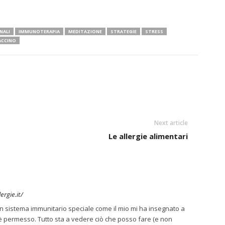
NALI
IMMUNOTERAPIA
MEDITAZIONE
STRATEGIE
STRESS
ACCINO
Next article
Le allergie alimentari
rgie.it/
n sistema immunitario speciale come il mio mi ha insegnato a
i è permesso. Tutto sta a vedere ciò che posso fare (e non