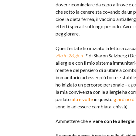
dover ricominciare da capo altrove e con a
che sotto la cenere sta covando da un po’,
cioè la dieta ferrea, il vaccino antialler
effetti sperati sul lungo periodo. Avre
peggiorare.
Quest’estate ho iniziato la lettura casu
vita in 28 giorni
* di Sharon Salzberg (De
allergie e con il mio sistema immunitari
mente e del pensiero di aiutare a comba
immunitario ad esser più forte e stabile)
ho iniziato un percorso personale –
e po
la mia convivenza con le allergie ha com
parlato
altre volte
in questo
giardino d’
sono io ad essere cambiata, chissà).
Ammettere che
vivere con le allergie
Il secondo passo è stato quello di chie