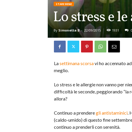
STARE BENE
Lo stress e le
By
Simonetta B.
-
22/09/2015
1931
La
settimana scorsa
vi ho accennato ad 
meglio.
Lo stress e le allergie non vanno per nie
difficoltà le seconde, peggiorando “la 
allora?
Continuo a prendere
gli antistaminici
. 
(caldo-umido) di questo fine settembre
continuo a prenderli con serenità.