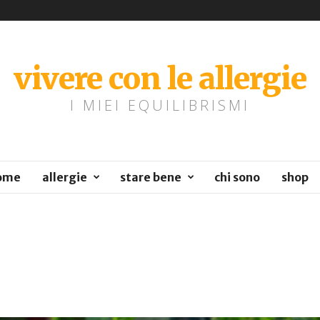
vivere con le allergie
I MIEI EQUILIBRISMI
ome
allergie
stare bene
chi sono
shop