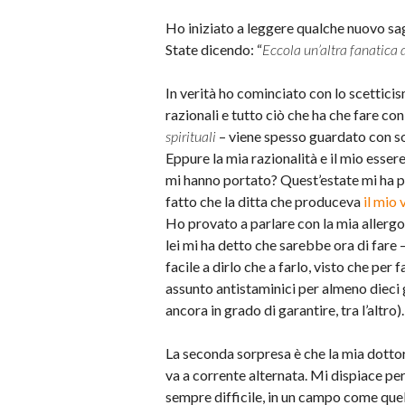
Ho iniziato a leggere qualche nuovo sa
State dicendo: “
Eccola un’altra fanatica 
In verità ho cominciato con lo scettic
razionali e tutto ciò che ha che fare con
spirituali
– viene spesso guardato con so
Eppure la mia razionalità e il mio essere
mi hanno portato? Quest’estate mi ha po
fatto che la ditta che produceva
il mio 
Ho provato a parlare con la mia allergo
lei mi ha detto che sarebbe ora di fare –
facile a dirlo che a farlo, visto che per 
assunto antistaminici per almeno dieci
ancora in grado di garantire, tra l’altro).
La seconda sorpresa è che la mia dottor
va a corrente alternata. Mi dispiace per
sempre difficile, in un campo come quell