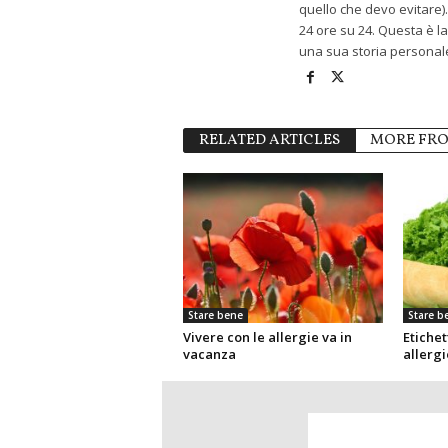
quello che devo evitare). 
24 ore su 24. Questa è la
una sua storia personale
RELATED ARTICLES
MORE FR
Stare bene
Stare b
Vivere con le allergie va in
Etichet
vacanza
allergi