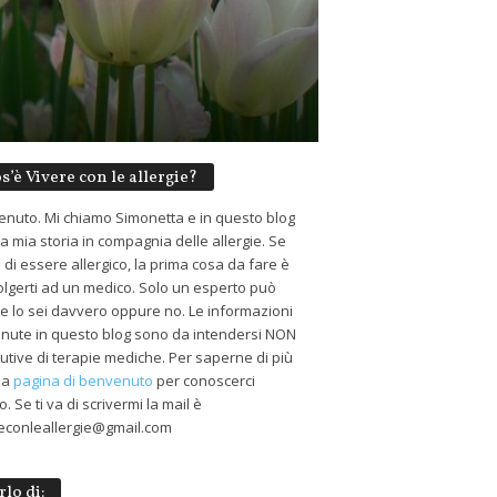
s’è Vivere con le allergie?
nuto. Mi chiamo Simonetta e in questo blog
 la mia storia in compagnia delle allergie. Se
 di essere allergico, la prima cosa da fare è
volgerti ad un medico. Solo un esperto può
 se lo sei davvero oppure no. Le informazioni
nute in questo blog sono da intendersi NON
tutive di terapie mediche. Per saperne di più
 la
pagina di benvenuto
per conoscerci
. Se ti va di scrivermi la mail è
econleallergie@gmail.com
rlo di: