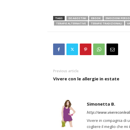
TAGS
DE AGOSTINI
EBOOK
EMOZIONI PERSO
TERAPIE ALTERNATIVE
TERAPIE TRADIZIONALI
V
Previous article
Vivere con le allergie in estate
Simonetta B.
http://www.vivereconlealle
Vivere in compagnia di u
cogliere il meglio che m