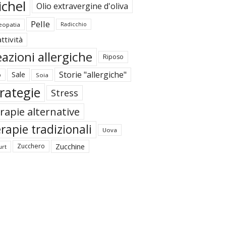
ichel
Olio extravergine d'oliva
Pelle
opatia
Radicchio
ttività
azioni allergiche
Riposo
Storie "allergiche"
Sale
o
Soia
rategie
Stress
rapie alternative
rapie tradizionali
Uova
Zucchine
Zucchero
urt