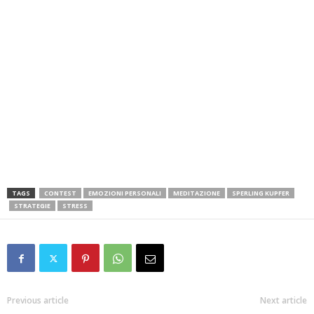
TAGS
CONTEST
EMOZIONI PERSONALI
MEDITAZIONE
SPERLING KUPFER
STRATEGIE
STRESS
Previous article
Next article