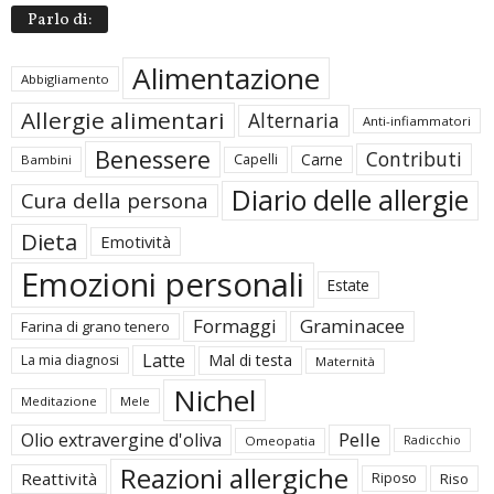
Parlo di:
Alimentazione
Abbigliamento
Allergie alimentari
Alternaria
Anti-infiammatori
Benessere
Contributi
Carne
Capelli
Bambini
Diario delle allergie
Cura della persona
Dieta
Emotività
Emozioni personali
Estate
Formaggi
Graminacee
Farina di grano tenero
Latte
Mal di testa
La mia diagnosi
Maternità
Nichel
Meditazione
Mele
Pelle
Olio extravergine d'oliva
Omeopatia
Radicchio
Reazioni allergiche
Reattività
Riposo
Riso