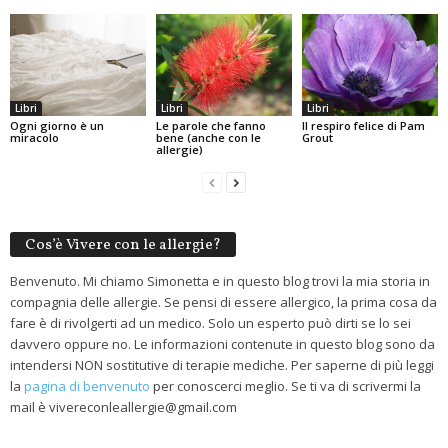
Libri
Libri
Libri
Ogni giorno è un
Le parole che fanno
Il respiro felice di Pam
miracolo
bene (anche con le
Grout
allergie)
Cos’è Vivere con le allergie?
Benvenuto. Mi chiamo Simonetta e in questo blog trovi la mia storia in
compagnia delle allergie. Se pensi di essere allergico, la prima cosa da
fare è di rivolgerti ad un medico. Solo un esperto può dirti se lo sei
davvero oppure no. Le informazioni contenute in questo blog sono da
intendersi NON sostitutive di terapie mediche. Per saperne di più leggi
la
pagina di benvenuto
per conoscerci meglio. Se ti va di scrivermi la
mail è vivereconleallergie@gmail.com