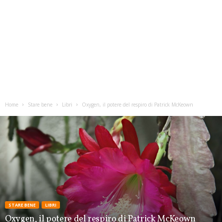
Home
Stare bene
Libri
Oxygen, il potere del respiro di Patrick McKeown
STARE BENE
LIBRI
Oxygen, il potere del respiro di Patrick McKeown