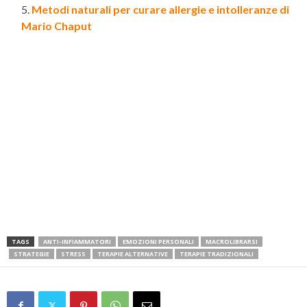
Metodi naturali per curare allergie e intolleranze di
Mario Chaput
TAGS
ANTI-INFIAMMATORI
EMOZIONI PERSONALI
MACROLIBRARSI
STRATEGIE
STRESS
TERAPIE ALTERNATIVE
TERAPIE TRADIZIONALI