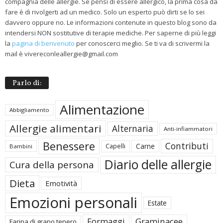
compagnia delle allergie. Se pensi di essere allergico, la prima cosa da
fare è di rivolgerti ad un medico. Solo un esperto può dirti se lo sei
davvero oppure no. Le informazioni contenute in questo blog sono da
intendersi NON sostitutive di terapie mediche. Per saperne di più leggi
la
pagina di benvenuto
per conoscerci meglio. Se ti va di scrivermi la
mail è vivereconleallergie@gmail.com
Parlo di:
Alimentazione
Abbigliamento
Allergie alimentari
Alternaria
Anti-infiammatori
Benessere
Contributi
Carne
Capelli
Bambini
Diario delle allergie
Cura della persona
Dieta
Emotività
Emozioni personali
Estate
Formaggi
Graminacee
Farina di grano tenero