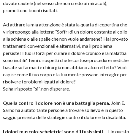
dovute cautele (nel senso che non credo ai miracoli),
promettono buoni risultati.
Ad attirare la mia attenzione è stata la quarta di copertina che
vi ripropongo alla lettera: “Soffri di un dolore costante al collo,
alla schiena o alle spalle che non vuole andarsene? Hai provato
trattamenti convenzionali e alternativi, ma il problema
persiste? I tuoi sforzi per curare il dolore cronico e la malattia
sono inutili? Temi o sospetti che le costose procedure mediche
basate su farmaci e chirurgia non abbiano alcun effetto? Vuoi
capire come il tuo corpo e la tua mente possano interagire per
risolvere i problemi legati al dolore?
Se hai risposto “sì”, non disperare.
Quella contro il dolore non è una battaglia persa.
John E.
Sarno ha aiutato tante persone a trovare sollievo e in questo
saggio presenta delle strategie contro il dolore e la disabilità.
I dolori muscolo-scheletrici sono diffusissimi
[…]. In questo