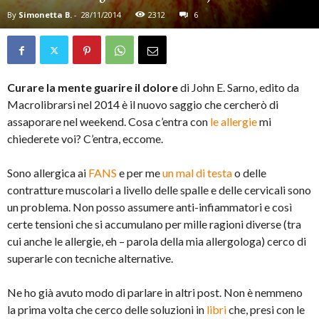
By
Simonetta B.
-
28/11/2014
2312
6
Curare la mente guarire il dolore
di John E. Sarno, edito da
Macrolibrarsi nel 2014 è il nuovo saggio che cercherò di
assaporare nel weekend. Cosa c’entra con
le allergie
mi
chiederete voi? C’entra, eccome.
Sono allergica ai
FANS
e per me
un mal di testa
o delle
contratture muscolari a livello delle spalle e delle cervicali sono
un problema. Non posso assumere anti-infiammatori e così
certe tensioni che si accumulano per mille ragioni diverse (tra
cui anche le allergie, eh – parola della mia allergologa) cerco di
superarle con tecniche alternative.
Ne ho già avuto modo di parlare in altri post. Non è nemmeno
la prima volta che cerco delle soluzioni in
libri
che, presi con le