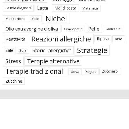
Latte
Mal di testa
La mia diagnosi
Maternità
Nichel
Meditazione
Mele
Pelle
Olio extravergine d'oliva
Omeopatia
Radicchio
Reazioni allergiche
Reattività
Riposo
Riso
Strategie
Storie "allergiche"
Sale
Soia
Terapie alternative
Stress
Terapie tradizionali
Zucchero
Uova
Yogurt
Zucchine