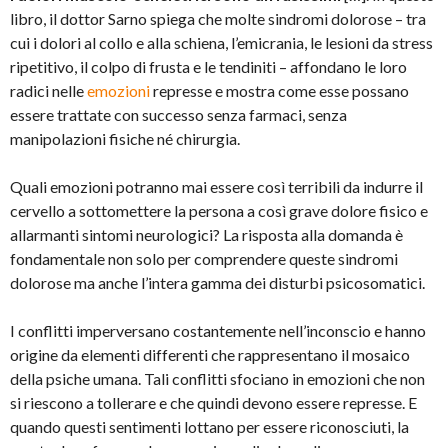
libro, il dottor Sarno spiega che molte sindromi dolorose – tra
cui i dolori al collo e alla schiena, l’emicrania, le lesioni da stress
ripetitivo, il colpo di frusta e le tendiniti – affondano le loro
radici nelle
emozioni
represse e mostra come esse possano
essere trattate con successo senza farmaci, senza
manipolazioni fisiche né chirurgia.
Quali emozioni potranno mai essere così terribili da indurre il
cervello a sottomettere la persona a così grave dolore fisico e
allarmanti sintomi neurologici? La risposta alla domanda è
fondamentale non solo per comprendere queste sindromi
dolorose ma anche l’intera gamma dei disturbi psicosomatici.
I conflitti imperversano costantemente nell’inconscio e hanno
origine da elementi differenti che rappresentano il mosaico
della psiche umana. Tali conflitti sfociano in emozioni che non
si riescono a tollerare e che quindi devono essere represse. E
quando questi sentimenti lottano per essere riconosciuti, la