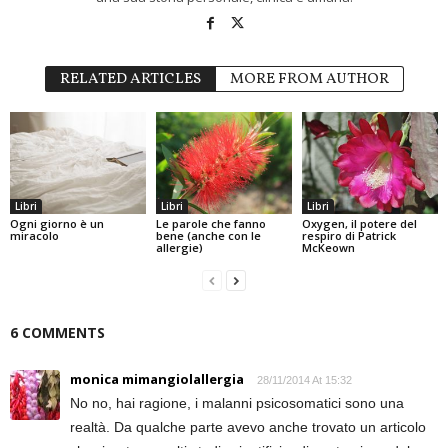
RELATED ARTICLES
MORE FROM AUTHOR
Libri
Libri
Libri
Ogni giorno è un
Le parole che fanno
Oxygen, il potere del
miracolo
bene (anche con le
respiro di Patrick
allergie)
McKeown
6 COMMENTS
monica mimangiolallergia
28/11/2014 At 15:32
No no, hai ragione, i malanni psicosomatici sono una
realtà. Da qualche parte avevo anche trovato un articolo