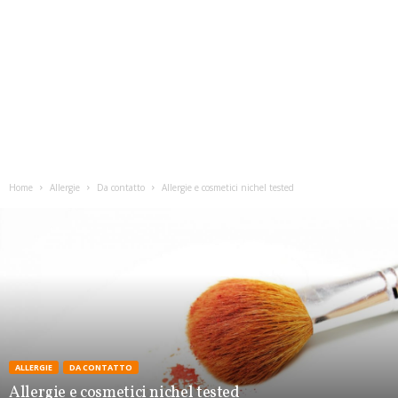
Home
Allergie
Da contatto
Allergie e cosmetici nichel tested
ALLERGIE
DA CONTATTO
Allergie e cosmetici nichel tested