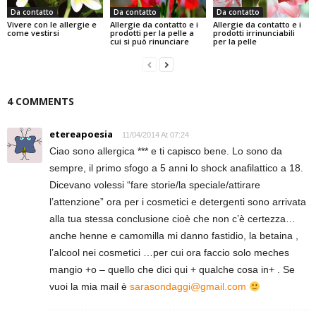
Da contatto
Da contatto
Da contatto
Vivere con le allergie e
Allergie da contatto e i
Allergie da contatto e i
come vestirsi
prodotti per la pelle a
prodotti irrinunciabili
cui si può rinunciare
per la pelle
4 COMMENTS
etereapoesia
11/04/2014 At 07:24
Ciao sono allergica *** e ti capisco bene. Lo sono da
sempre, il primo sfogo a 5 anni lo shock anafilattico a 18.
Dicevano volessi “fare storie/la speciale/attirare
l’attenzione” ora per i cosmetici e detergenti sono arrivata
alla tua stessa conclusione cioè che non c’è certezza…
anche henne e camomilla mi danno fastidio, la betaina ,
l’alcool nei cosmetici …per cui ora faccio solo meches
mangio +o – quello che dici qui + qualche cosa in+ . Se
vuoi la mia mail è
sarasondaggi@gmail.com