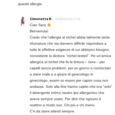
queste allergie.
Simonetta B.
07/05/2014 At 17:45
Ciao Sara
Benvenuta!
Credo che l’allergia al nichel abbia talmente tante
sfumature che sia davvero difficile rispondere a
tutte le effettive esigenze di cui abbiamo bisogno,
nonostante la dicitura “nichel tested”. Ho un’amica
allergica al nichel che fa la tintura – nera – per
capelli senza problemi: poi un giorno a cominciato
a stare male e a girare di ginecologo in
ginecologo, esami su esami per capire cosa non
andasse. Solo alla fine hanno capito che era “solo”
il detergente intimo neutro ipo-allergenico che
aveva sempre usato. Per dire che ognuno è
reattivo a modo suo. Chi più e chi meno
C’è da stare attenti sempre.