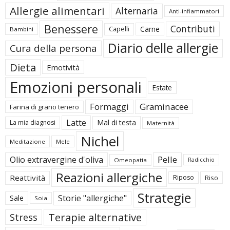
Allergie alimentari
Alternaria
Anti-infiammatori
Benessere
Contributi
Carne
Capelli
Bambini
Diario delle allergie
Cura della persona
Dieta
Emotività
Emozioni personali
Estate
Formaggi
Graminacee
Farina di grano tenero
Latte
Mal di testa
La mia diagnosi
Maternità
Nichel
Meditazione
Mele
Pelle
Olio extravergine d'oliva
Omeopatia
Radicchio
Reazioni allergiche
Reattività
Riposo
Riso
Strategie
Storie "allergiche"
Sale
Soia
Terapie alternative
Stress