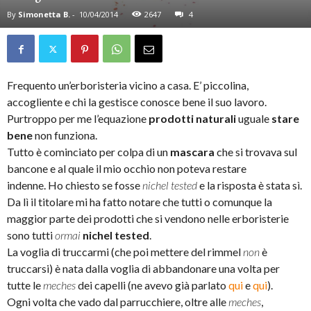
By
Simonetta B.
-
10/04/2014
2647
4
Frequento un’erboristeria vicino a casa. E’ piccolina,
accogliente e chi la gestisce conosce bene il suo lavoro.
Purtroppo per me l’equazione
prodotti naturali
uguale
stare
bene
non funziona.
Tutto è cominciato per colpa di un
mascara
che si trovava sul
bancone e al quale il mio occhio non poteva restare
indenne. Ho chiesto se fosse
nichel tested
e la risposta è stata sì.
Da lì il titolare mi ha fatto notare che tutti o comunque la
maggior parte dei prodotti che si vendono nelle erboristerie
sono tutti
ormai
nichel tested
.
La voglia di truccarmi (che poi mettere del rimmel
non
è
truccarsi) è nata dalla voglia di abbandonare una volta per
tutte le
meches
dei capelli (ne avevo già parlato
qui
e
qui
).
Ogni volta che vado dal parrucchiere, oltre alle
meches
,