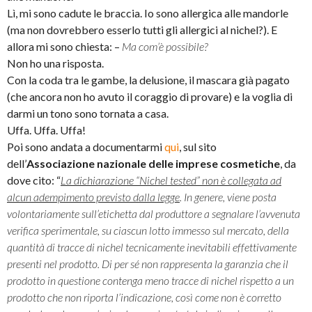
Lì, mi sono cadute le braccia. Io sono allergica alle mandorle
(ma non dovrebbero esserlo tutti gli allergici al nichel?). E
allora mi sono chiesta: –
Ma com’è possibile?
Non ho una risposta.
Con la coda tra le gambe, la delusione, il mascara già pagato
(che ancora non ho avuto il coraggio di provare) e la voglia di
darmi un tono sono tornata a casa.
Uffa. Uffa. Uffa!
Poi sono andata a documentarmi
qui
, sul sito
dell’
Associazione nazionale delle imprese cosmetiche
, da
dove cito: “
La dichiarazione “Nichel tested” non è collegata ad
alcun adempimento previsto dalla legge
. In genere, viene posta
volontariamente sull’etichetta dal produttore a segnalare l’avvenuta
verifica sperimentale, su ciascun lotto immesso sul mercato, della
quantità di tracce di nichel tecnicamente inevitabili effettivamente
presenti nel prodotto. Di per sé non rappresenta la garanzia che il
prodotto in questione contenga meno tracce di nichel rispetto a un
prodotto che non riporta l’indicazione, così come non è corretto