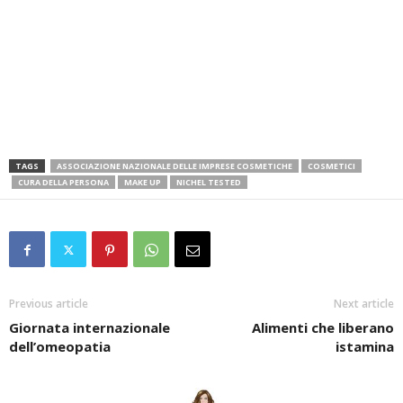
TAGS
ASSOCIAZIONE NAZIONALE DELLE IMPRESE COSMETICHE
COSMETICI
CURA DELLA PERSONA
MAKE UP
NICHEL TESTED
Previous article
Next article
Giornata internazionale
Alimenti che liberano
dell’omeopatia
istamina