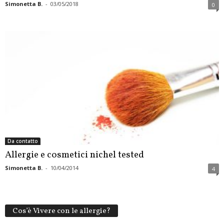
Simonetta B.
-
03/05/2018
0
Da contatto
Allergie e cosmetici nichel tested
Simonetta B.
-
10/04/2014
4
Cos’è Vivere con le allergie?