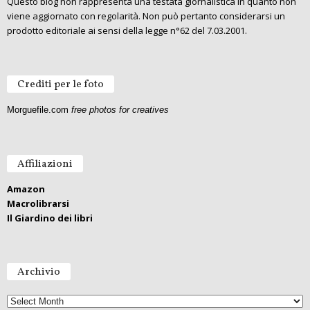
Questo blog non rappresenta una testata giornalistica in quanto non
viene aggiornato con regolarità. Non può pertanto considerarsi un
prodotto editoriale ai sensi della legge n°62 del 7.03.2001.
Crediti per le foto
Morguefile.com
free photos for creatives
Affiliazioni
Amazon
Macrolibrarsi
Il Giardino dei libri
Archivio
A
r
c