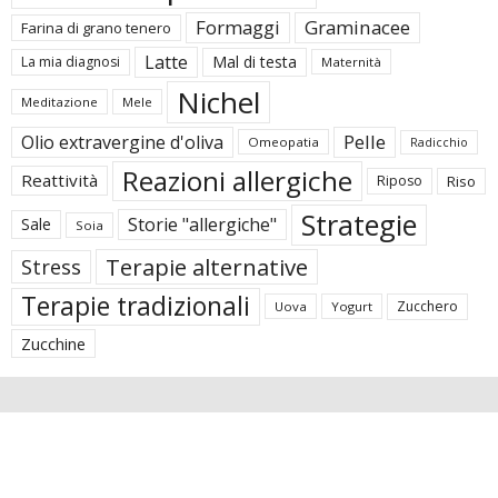
Formaggi
Graminacee
Farina di grano tenero
Latte
Mal di testa
La mia diagnosi
Maternità
Nichel
Meditazione
Mele
Pelle
Olio extravergine d'oliva
Omeopatia
Radicchio
Reazioni allergiche
Reattività
Riposo
Riso
Strategie
Storie "allergiche"
Sale
Soia
Terapie alternative
Stress
Terapie tradizionali
Zucchero
Uova
Yogurt
Zucchine