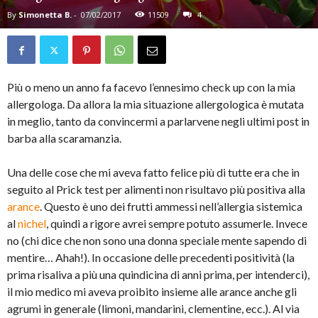
By
Simonetta B.
-
07/02/2017
11509
4
Più o meno un anno fa facevo l’ennesimo check up con la mia
allergologa. Da allora la mia situazione allergologica è mutata
in meglio, tanto da convincermi a parlarvene negli ultimi post in
barba alla scaramanzia.
Una delle cose che mi aveva fatto felice più di tutte era che in
seguito al Prick test per alimenti non risultavo più positiva alla
arance
. Questo è uno dei frutti ammessi nell’allergia sistemica
al
nichel
, quindi a rigore avrei sempre potuto assumerle. Invece
no (chi dice che non sono una donna speciale mente sapendo di
mentire… Ahah!). In occasione delle precedenti positività (la
prima risaliva a più una quindicina di anni prima, per intenderci),
il mio medico mi aveva proibito insieme alle arance anche gli
agrumi in generale (limoni, mandarini, clementine, ecc.). Al via