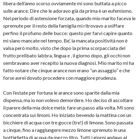
libera dell’anno scorso ovviamente mi sono buttata a picco
sulle arance. Dire che le adoravo già da prima è un eufemismo.
Nel periodo di astensione forzata, quando mio marito faceva le
spremute per il resto della famiglia mi ritrovavo a sniffare
perfino il profumo delle bucce: questo per farvi capire quanto
mi siano mancate nel tempo. Be’, la mancata positività non è
valsa però molto, visto che dopo la prima scorpacciata del
frutto prelibato labbra, lingua e , il giorno dopo, gli occhi non
sembravano aver recepito la nuova diagnosi. Mio marito mi ha
fatto notare che cinque arance non erano “un assaggio” e che
forse avrei dovuto procedere con maggiore prudenza.
Con l’estate per fortuna le arance sono sparite dalla mia
dispensa, ma io non volevo demordere. Ho deciso di ascoltare
il parere della mia dolce metà: fare un passo alla volta. Mi sono
concentrata sui limoni. Ho iniziato bevendo la mattina con un
bicchiere di acqua con tre gocce (tre!) di limone. Sono passata
a cinque, fino a raggiungere mezzo limone spremuto in una
bottiglietta di acqua da mezzo litro. Tutti i giorni andavo al