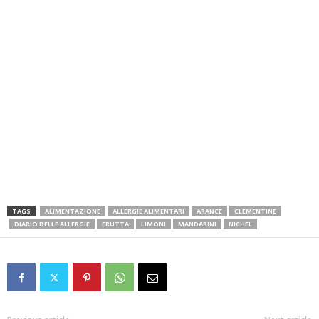
TAGS
ALIMENTAZIONE
ALLERGIE ALIMENTARI
ARANCE
CLEMENTINE
DIARIO DELLE ALLERGIE
FRUTTA
LIMONI
MANDARINI
NICHEL