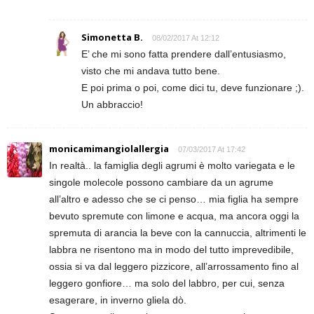
Simonetta B.
08/02/2017 At 12:12
E’ che mi sono fatta prendere dall’entusiasmo,
visto che mi andava tutto bene.
E poi prima o poi, come dici tu, deve funzionare ;).
Un abbraccio!
monicamimangiolallergia
07/03/2017 At 17:42
In realtà.. la famiglia degli agrumi è molto variegata e le
singole molecole possono cambiare da un agrume
all’altro e adesso che se ci penso… mia figlia ha sempre
bevuto spremute con limone e acqua, ma ancora oggi la
spremuta di arancia la beve con la cannuccia, altrimenti le
labbra ne risentono ma in modo del tutto imprevedibile,
ossia si va dal leggero pizzicore, all’arrossamento fino al
leggero gonfiore… ma solo del labbro, per cui, senza
esagerare, in inverno gliela dò.