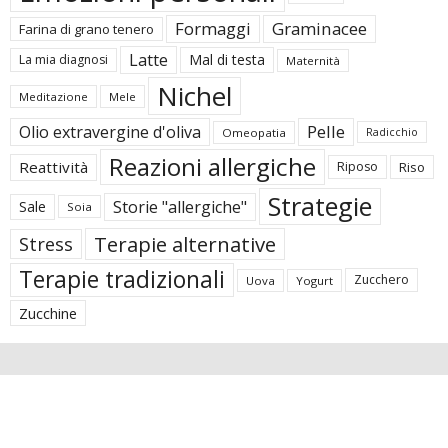
Formaggi
Graminacee
Farina di grano tenero
Latte
Mal di testa
La mia diagnosi
Maternità
Nichel
Meditazione
Mele
Pelle
Olio extravergine d'oliva
Omeopatia
Radicchio
Reazioni allergiche
Reattività
Riposo
Riso
Strategie
Storie "allergiche"
Sale
Soia
Terapie alternative
Stress
Terapie tradizionali
Zucchero
Uova
Yogurt
Zucchine