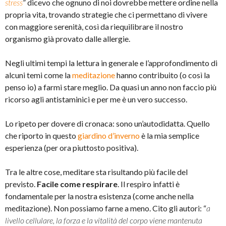
stress
” dicevo che ognuno di noi dovrebbe mettere ordine nella
propria vita, trovando strategie che ci permettano di vivere
con maggiore serenità, così da riequilibrare il nostro
organismo già provato dalle allergie.
Negli ultimi tempi la lettura in generale e l’approfondimento di
alcuni temi come la
meditazione
hanno contribuito (o così la
penso io) a farmi stare meglio. Da quasi un anno non faccio più
ricorso agli antistaminici e per me è un vero successo.
Lo ripeto per dovere di cronaca: sono un’autodidatta. Quello
che riporto in questo
giardino d’inverno
è la mia semplice
esperienza (per ora piuttosto positiva).
Tra le altre cose, meditare sta risultando più facile del
previsto.
Facile come respirare
. Il respiro infatti è
fondamentale per la nostra esistenza (come anche nella
meditazione). Non possiamo farne a meno. Cito gli autori: “
a
livello cellulare, la forza e la vitalità del corpo viene mantenuta