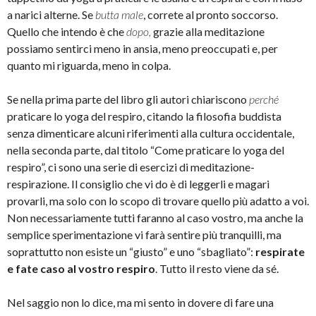
a narici alterne. Se
butta male
, correte al pronto soccorso.
Quello che intendo è che
dopo,
grazie alla meditazione
possiamo sentirci meno in ansia, meno preoccupati e, per
quanto mi riguarda, meno in colpa.
Se nella prima parte del libro gli autori chiariscono
perché
praticare lo yoga del respiro, citando la filosofia buddista
senza dimenticare alcuni riferimenti alla cultura occidentale,
nella seconda parte, dal titolo “Come praticare lo yoga del
respiro”, ci sono una serie di esercizi di meditazione-
respirazione. Il consiglio che vi do è di leggerli e magari
provarli, ma solo con lo scopo di trovare quello più adatto a voi.
Non necessariamente tutti faranno al caso vostro, ma anche la
semplice sperimentazione vi farà sentire più tranquilli, ma
soprattutto non esiste un “giusto” e uno “sbagliato”:
respirate
e fate caso al vostro respiro
. Tutto il resto viene da sé.
Nel saggio non lo dice, ma mi sento in dovere di fare una