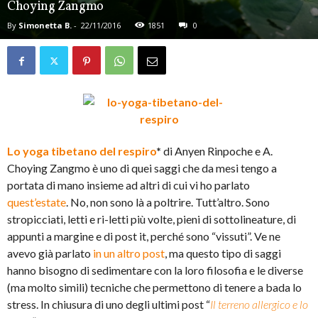
Choying Zangmo
By
Simonetta B.
-
22/11/2016
1851
0
Lo yoga tibetano del respiro
*
di Anyen Rinpoche e A.
Choying Zangmo è uno di quei saggi che da mesi tengo a
portata di mano insieme ad altri di cui vi ho parlato
quest’estate
. No, non sono là a poltrire. Tutt’altro. Sono
stropicciati, letti e ri-letti più volte, pieni di sottolineature, di
appunti a margine e di post it, perché sono “vissuti”. Ve ne
avevo già parlato
in un altro post
, ma questo tipo di saggi
hanno bisogno di sedimentare con la loro filosofia e le diverse
(ma molto simili) tecniche che permettono di tenere a bada lo
stress. In chiusura di uno degli ultimi post “
Il terreno allergico e lo