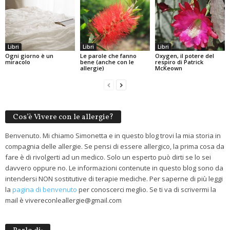
Libri
Libri
Libri
Ogni giorno è un
Le parole che fanno
Oxygen, il potere del
miracolo
bene (anche con le
respiro di Patrick
allergie)
McKeown
Cos’è Vivere con le allergie?
Benvenuto. Mi chiamo Simonetta e in questo blog trovi la mia storia in
compagnia delle allergie. Se pensi di essere allergico, la prima cosa da
fare è di rivolgerti ad un medico. Solo un esperto può dirti se lo sei
davvero oppure no. Le informazioni contenute in questo blog sono da
intendersi NON sostitutive di terapie mediche. Per saperne di più leggi
la
pagina di benvenuto
per conoscerci meglio. Se ti va di scrivermi la
mail è vivereconleallergie@gmail.com