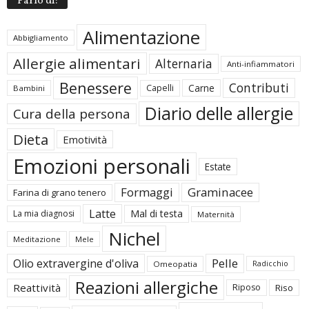
Parlo di:
Alimentazione
Abbigliamento
Allergie alimentari
Alternaria
Anti-infiammatori
Benessere
Contributi
Carne
Capelli
Bambini
Diario delle allergie
Cura della persona
Dieta
Emotività
Emozioni personali
Estate
Formaggi
Graminacee
Farina di grano tenero
Latte
Mal di testa
La mia diagnosi
Maternità
Nichel
Meditazione
Mele
Pelle
Olio extravergine d'oliva
Omeopatia
Radicchio
Reazioni allergiche
Reattività
Riposo
Riso