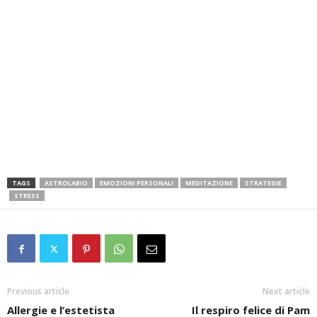
TAGS
ASTROLABIO
EMOZIONI PERSONALI
MEDITAZIONE
STRATEGIE
STRESS
Previous article
Next article
Allergie e l’estetista
Il respiro felice di Pam