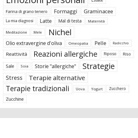
Formaggi
Graminacee
Farina di grano tenero
Latte
Mal di testa
La mia diagnosi
Maternità
Nichel
Meditazione
Mele
Pelle
Olio extravergine d'oliva
Omeopatia
Radicchio
Reazioni allergiche
Reattività
Riposo
Riso
Strategie
Storie "allergiche"
Sale
Soia
Terapie alternative
Stress
Terapie tradizionali
Zucchero
Uova
Yogurt
Zucchine