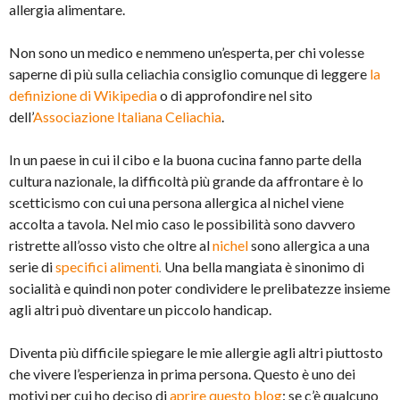
allergia alimentare.
Non sono un medico e nemmeno un’esperta, per chi volesse
saperne di più sulla celiachia consiglio comunque di leggere
la
definizione di Wikipedia
o di approfondire nel sito
dell’
Associazione Italiana Celiachia
.
In un paese in cui il cibo e la buona cucina fanno parte della
cultura nazionale, la difficoltà più grande da affrontare è lo
scetticismo con cui una persona allergica al nichel viene
accolta a tavola. Nel mio caso le possibilità sono davvero
ristrette all’osso visto che oltre al
nichel
sono allergica a una
serie di
specifici alimenti
.
Una bella mangiata è sinonimo di
socialità e quindi non poter condividere le prelibatezze insieme
agli altri può diventare un piccolo handicap.
Diventa più difficile spiegare le mie allergie agli altri piuttosto
che vivere l’esperienza in prima persona. Questo è uno dei
motivi per cui ho deciso di
aprire questo blog
: se c’è qualcuno