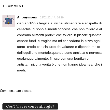
1 COMMENT
Anonymous
22/02/2014 At 16:19
ciao,anch’io allergica al nichel alimentare e sospetto di
celiachia. ci sono alimenti concessi che non tollero e al
contrario alimenti proibiti che tollero in piccole quantità.
cenare fuori. é tragico ma mi concedono la pizza ogni
tanto. credo che sia tutto da valutare e dipende molto
dall’equilibrio mentale,quando sono ansiosa o nervosa
qualunque alimento. finisce con una bentlan e
antistaminico.la verità é che non hanno idea neanche i
medici
Comments are closed.
Cos’è Vivere con le allergie?