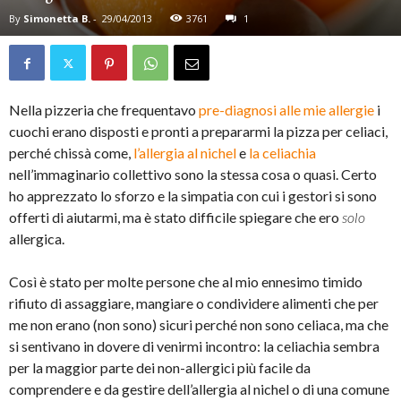
By
Simonetta B.
-
29/04/2013
3761
1
Nella pizzeria che frequentavo
pre-diagnosi alle mie allergie
i
cuochi erano disposti e pronti a prepararmi la pizza per celiaci,
perché chissà come,
l’allergia al nichel
e
la celiachia
nell’immaginario collettivo sono la stessa cosa o quasi. Certo
ho apprezzato lo sforzo e la simpatia con cui i gestori si sono
offerti di aiutarmi, ma è stato difficile spiegare che ero
solo
allergica.
Così è stato per molte persone che al mio ennesimo timido
rifiuto di assaggiare, mangiare o condividere alimenti che per
me non erano (non sono) sicuri perché non sono celiaca, ma che
si sentivano in dovere di venirmi incontro: la celiachia sembra
per la maggior parte dei non-allergici più facile da
comprendere e da gestire dell’allergia al nichel o di una comune