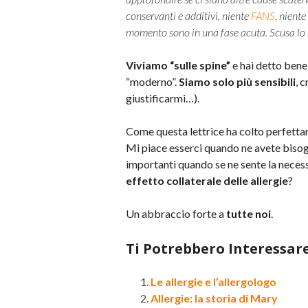
conservanti e additivi, niente
FANS
, nient
momento sono in una fase acuta. Scusa lo s
Viviamo “sulle spine”
e hai detto bene
“moderno”.
Siamo solo più sensibili
, 
giustificarmi…).
Come questa lettrice ha colto perfetta
Mi piace esserci quando ne avete bisog
importanti quando se ne sente la necess
effetto collaterale delle allergie
?
Un abbraccio forte a
tutte noi
.
Ti Potrebbero Interessar
Le allergie e l’allergologo
Allergie: la storia di Mary