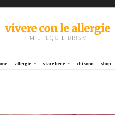
vivere con le allergie
I MIEI EQUILIBRISMI
ome
allergie
stare bene
chi sono
shop