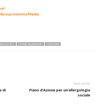
kel
e della sua mamma Madia
PATCH TEST
STORIE "ALLERGICHE"
STRATEGIE
Next article
a di
Piano d’Azione per un’allergologia
sociale