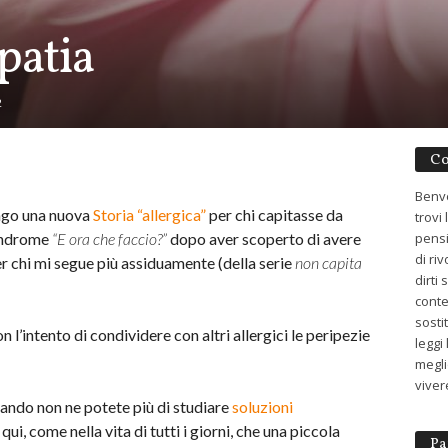
patia
2
Co
Benve
go una nuova
Storia “allergica”
per chi capitasse da
trovi
sindrome
“E ora che faccio?”
dopo aver scoperto di avere
pensi
di ri
er chi mi segue più assiduamente (della serie
non capita
dirti
conte
sosti
 l’intento di condividere con altri allergici le peripezie
leggi
meglio
viver
uando non ne potete più di studiare
soluzioni
qui, come nella vita di tutti i giorni, che una piccola
Pa