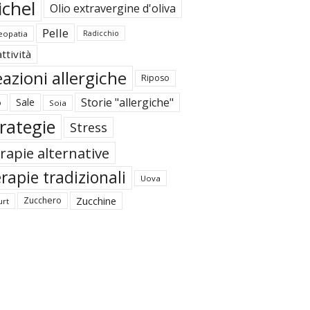
ichel
Olio extravergine d'oliva
Pelle
opatia
Radicchio
ttività
azioni allergiche
Riposo
Storie "allergiche"
Sale
o
Soia
rategie
Stress
rapie alternative
rapie tradizionali
Uova
Zucchine
Zucchero
urt