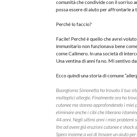
comunità che condivide con il sorriso 
possa essere di aiuto per affrontarle a t
Perché lo faccio?
Facile! Perché è quello che avrei volut
immunitario non funzionava bene come qu
come Calimero. In una società di interco
Una ventina di anni fa no. Mi sentivo d
Ecco quindi una storia di comune “allergi
Buongiorno Simonetta ho trovato il tuo sit
molteplici allergie. Finalmente ora ho trov
cutanee ma stanno approfondendo i miei pro
eliminare anche i cibi che liberano istamin
44 anni. Negli ultimi anni i miei problemi 
ltre ad avere già eruzioni cutanee e shock a
Spero insieme a voi di trovare un aiuto per