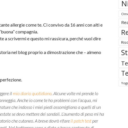
N
Ome
Rea
 tante allergie come te. Ci convivo da 16 anni con alti e
Re
n “buona” compagnia.
te a scrivermi e questo mi rassicura, perché vuol dire
Ris
St
storia nel blog proprio a dimostrazione che – almeno
Te
Te
 perfezione.
Yog
ggere il
mio diario quotidiano
. Alcune volte mi prende lo
anneggia. Anche io come te ho problemi con l’acqua, mi
zature che indosso i miei piedi assomigliano a quelli di un
estate se devo mettere dei sandali. L’aumento di peso mi ha
iratorio che cutaneo. A breve dovrò rifare
il patch test
per
nanti. Nel frattempo sono a dieta a basso contenuto di