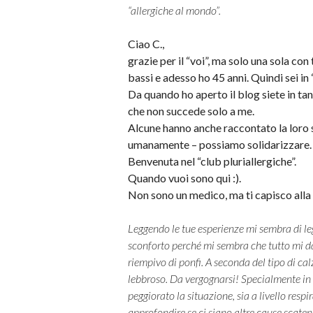
“allergiche al mondo”.
Ciao C.,
grazie per il “voi”, ma solo una sola con
bassi e adesso ho 45 anni. Quindi sei i
Da quando ho aperto il blog siete in tan
che non succede solo a me.
Alcune hanno anche raccontato la loro 
umanamente – possiamo solidarizzare.
Benvenuta nel “club pluriallergiche”.
Quando vuoi sono qui :).
Non sono un medico, ma ti capisco alla
Leggendo le tue esperienze mi sembra di le
sconforto perché mi sembra che tutto mi d
riempivo di ponfi. A seconda del tipo di cal
lebbroso. Da vergognarsi! Specialmente in 
peggiorato la situazione, sia a livello resp
approfondire se ci siano altre cause scate