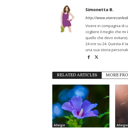
Simonetta B.
http://www.vivereconlealle
Vivere in compagnia di u
cogliere il meglio che m
quello che devo evitare). 
24 ore su 24. Questa è la
una sua storia personale
RELATED ARTICLES
MORE FR
Allergie
Allergie