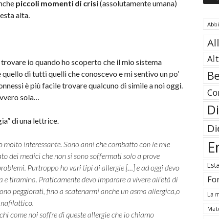
anche
piccoli momenti di crisi
(assolutamente umana)
esta alta.
Abb
Al
Al
o trovare io quando ho scoperto che il mio sistema
Be
ello di tutti quelli che conoscevo e mi sentivo un po’
nnessi è più facile trovare qualcuno di simile a noi oggi.
Co
avvero sola…
Di
a” di una lettrice.
Di
E
o molto interessante. Sono anni che combatto con le mie
ato dei medici che non si sono soffermati solo a prove
Est
blemi. Purtroppo ho vari tipi di allergie […] e ad oggi devo
Fo
a e tiramina. Praticamente devo imparare a vivere all’età di
sono peggiorati, fino a scatenarmi anche un asma allergica,o
La m
nafilattico.
Mate
 chi come noi soffre di queste allergie che io chiamo