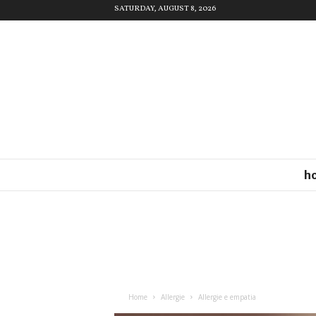
SATURDAY, AUGUST 8, 2026
h
Home
Allergie
Allergie e empatia