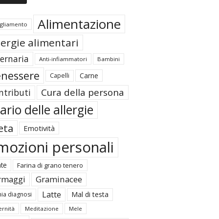
Alimentazione
igliamento
lergie alimentari
ternaria
Anti-infiammatori
Bambini
nessere
Carne
Capelli
Cura della persona
ntributi
ario delle allergie
eta
Emotività
mozioni personali
ate
Farina di grano tenero
rmaggi
Graminacee
Latte
Mal di testa
ia diagnosi
rnità
Meditazione
Mele