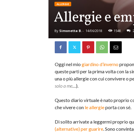
ALLERGIE
Allergie e em
By
Simonetta B.
-
14/06/2018
1548
Oggi nel mio
giardino d’inverno
propon
queste parti per la prima volta con la 
una o più allergie con cui convivere o p
solo a me
…).
Questo diario virtuale è nato proprio con
che vivere con
le allergie
porta con sé.
Di solito arrivate a leggermi proprio q
(alternative) per guarire
. Sono convinta 