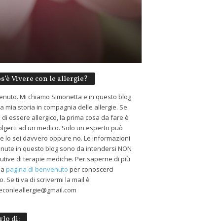
s’è Vivere con le allergie?
nuto. Mi chiamo Simonetta e in questo blog
 la mia storia in compagnia delle allergie. Se
 di essere allergico, la prima cosa da fare è
volgerti ad un medico. Solo un esperto può
 se lo sei davvero oppure no. Le informazioni
nute in questo blog sono da intendersi NON
tutive di terapie mediche. Per saperne di più
 la
pagina di benvenuto
per conoscerci
. Se ti va di scrivermi la mail è
econleallergie@gmail.com
rlo di: