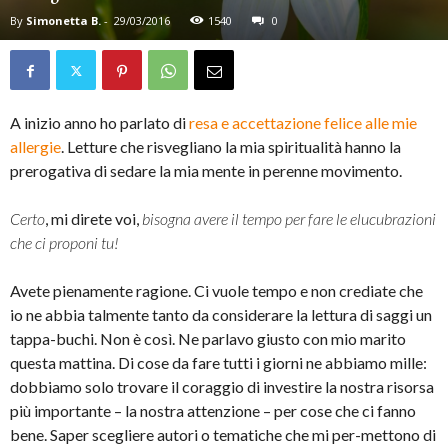
By
Simonetta B.
-
29/03/2016
1540
0
A inizio anno ho parlato di
resa e accettazione felice alle mie
allergie
. Letture che risvegliano la mia spiritualità hanno la
prerogativa di sedare la mia mente in perenne movimento.
Certo
, mi direte voi,
bisogna avere il tempo per fare le elucubrazioni
che ci proponi tu!
Avete pienamente ragione. Ci vuole tempo e non crediate che
io ne abbia talmente tanto da considerare la lettura di saggi un
tappa-buchi. Non è così. Ne parlavo giusto con mio marito
questa mattina. Di cose da fare tutti i giorni ne abbiamo mille:
dobbiamo solo trovare il coraggio di investire la nostra risorsa
più importante – la nostra attenzione – per cose che ci fanno
bene. Saper scegliere autori o tematiche che mi per-mettono di