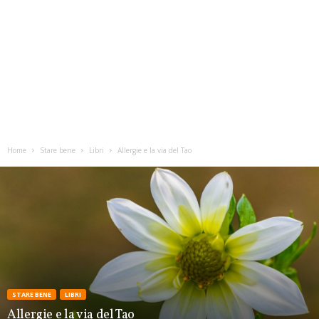
Home
Stare bene
Libri
Allergie e la via del Tao
STARE BENE
LIBRI
Allergie e la via del Tao