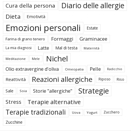
Diario delle allergie
Cura della persona
Dieta
Emotività
Emozioni personali
Estate
Formaggi
Graminacee
Farina di grano tenero
Latte
Mal di testa
La mia diagnosi
Maternità
Nichel
Meditazione
Mele
Pelle
Olio extravergine d'oliva
Omeopatia
Radicchio
Reazioni allergiche
Reattività
Riposo
Riso
Strategie
Storie "allergiche"
Sale
Soia
Terapie alternative
Stress
Terapie tradizionali
Zucchero
Uova
Yogurt
Zucchine