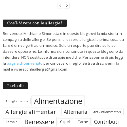
Cos’è Vivere con le allergie?
Benvenuto. Mi chiamo Simonetta e in questo blog trovi la mia storia in
compagnia delle allergie. Se pensi di essere allergico, la prima cosa da
fare è di rivolgerti ad un medico. Solo un esperto può dirti se lo sei
davvero oppure no. Le informazioni contenute in questo blog sono da
intendersi NON sostitutive di terapie mediche. Per saperne di più leggi
la
pagina di benvenuto
per conoscerci meglio. Se ti va di scrivermi la
mail è vivereconleallergie@gmail.com
Parlo di:
Alimentazione
Abbigliamento
Allergie alimentari
Alternaria
Anti-infiammatori
Benessere
Contributi
Carne
Capelli
Bambini