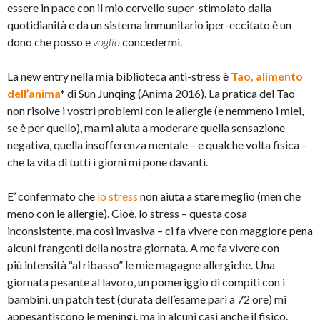
essere in pace con il mio cervello super-stimolato dalla
quotidianità e da un sistema immunitario iper-eccitato è un
dono che posso e
voglio
concedermi.
La new entry nella mia biblioteca anti-stress è
Tao, alimento
dell’anima
*
di Sun Junqing (Anima 2016). La pratica del Tao
non risolve i vostri problemi con le allergie (e nemmeno i miei,
se è per quello), ma mi aiuta a moderare quella sensazione
negativa, quella insofferenza mentale – e qualche volta fisica –
che la vita di tutti i giorni mi pone davanti.
E’ confermato che
lo stress
non aiuta a stare meglio (men che
meno con le allergie). Cioè, lo stress – questa cosa
inconsistente, ma così invasiva – ci fa vivere con maggiore pena
alcuni frangenti della nostra giornata. A me fa vivere con
più intensità “al ribasso” le mie magagne allergiche. Una
giornata pesante al lavoro, un pomeriggio di compiti con i
bambini, un patch test (durata dell’esame pari a 72 ore) mi
appesantiscono le meningi, ma in alcuni casi anche il fisico.