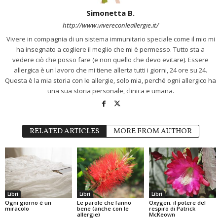
Simonetta B.
http://www.vivereconleallergie.it/
Vivere in compagnia di un sistema immunitario speciale come il mio mi
ha insegnato a cogliere il meglio che mi è permesso. Tutto sta a
vedere ciò che posso fare (e non quello che devo evitare). Essere
allergica è un lavoro che mi tiene allerta tutti i giorni, 24 ore su 24.
Questa è la mia storia con le allergie, solo mia, perché ogni allergico ha
una sua storia personale, clinica e umana.
RELATED ARTICLES
MORE FROM AUTHOR
Libri
Libri
Libri
Ogni giorno è un
Le parole che fanno
Oxygen, il potere del
miracolo
bene (anche con le
respiro di Patrick
allergie)
McKeown