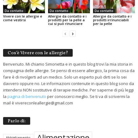
Da contatto
Da contatto
Da contatto
Vivere con le allergie e
Allergie da contatto e i
Allergie da contatto e i
come vestirsi
prodotti per la pelle a
prodotti irrinunciabili
cui si può rinunciare
per la pelle
Cos’è Vivere con le allergie?
Benvenuto. Mi chiamo Simonetta e in questo blog trovi la mia storia in
compagnia delle allergie. Se pensi di essere allergico, la prima cosa da
fare è di rivolgerti ad un medico. Solo un esperto può dirti se lo sei
davvero oppure no. Le informazioni contenute in questo blog sono da
intendersi NON sostitutive di terapie mediche. Per saperne di più leggi
la
pagina di benvenuto
per conoscerci meglio. Se ti va di scrivermi la
mail è vivereconleallergie@gmail.com
Parlo di:
Alimentazione
Abbigliamento