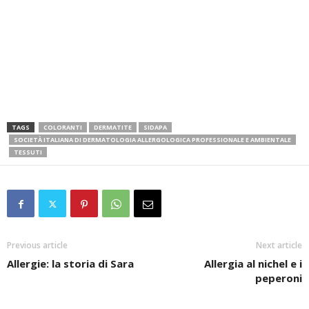
TAGS
COLORANTI
DERMATITE
SIDAPA
SOCIETÀ ITALIANA DI DERMATOLOGIA ALLERGOLOGICA PROFESSIONALE E AMBIENTALE
TESSUTI
Previous article
Next article
Allergie: la storia di Sara
Allergia al nichel e i
peperoni