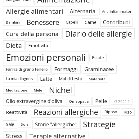
Allergie alimentari
Alternaria
Anti-infiammatori
Benessere
Contributi
Carne
Capelli
Bambini
Diario delle allergie
Cura della persona
Dieta
Emotività
Emozioni personali
Estate
Formaggi
Graminacee
Farina di grano tenero
Latte
Mal di testa
La mia diagnosi
Maternità
Nichel
Meditazione
Mele
Pelle
Olio extravergine d'oliva
Omeopatia
Radicchio
Reazioni allergiche
Reattività
Riposo
Riso
Strategie
Storie "allergiche"
Sale
Soia
Terapie alternative
Stress