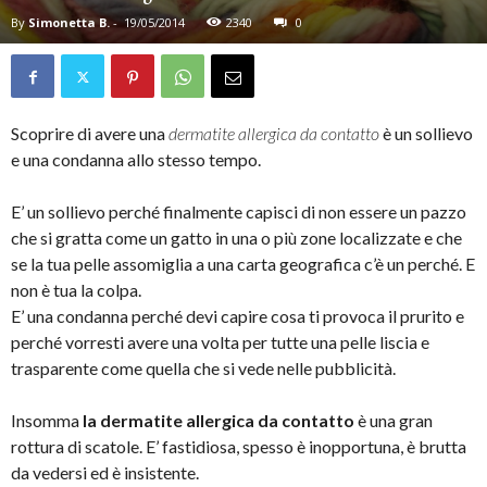
By
Simonetta B.
-
19/05/2014
2340
0
Scoprire di avere una
dermatite allergica da contatto
è un sollievo
e una condanna allo stesso tempo.
E’ un sollievo perché finalmente capisci di non essere un pazzo
che si gratta come un gatto in una o più zone localizzate e che
se la tua pelle assomiglia a una carta geografica c’è un perché. E
non è tua la colpa.
E’ una condanna perché devi capire cosa ti provoca il prurito e
perché vorresti avere una volta per tutte una pelle liscia e
trasparente come quella che si vede nelle pubblicità.
Insomma
la dermatite allergica da contatto
è una gran
rottura di scatole. E’ fastidiosa, spesso è inopportuna, è brutta
da vedersi ed è insistente.