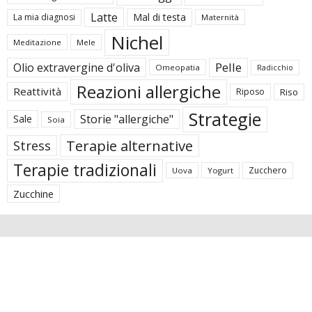
Latte
Mal di testa
La mia diagnosi
Maternità
Nichel
Meditazione
Mele
Pelle
Olio extravergine d'oliva
Omeopatia
Radicchio
Reazioni allergiche
Reattività
Riposo
Riso
Strategie
Storie "allergiche"
Sale
Soia
Terapie alternative
Stress
Terapie tradizionali
Zucchero
Uova
Yogurt
Zucchine