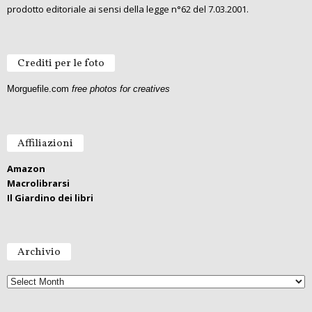
prodotto editoriale ai sensi della legge n°62 del 7.03.2001.
Crediti per le foto
Morguefile.com
free photos for creatives
Affiliazioni
Amazon
Macrolibrarsi
Il Giardino dei libri
Archivio
A
r
c
h
i