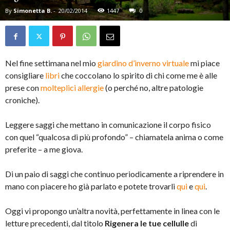
By
Simonetta B.
-
20/02/2014
1447
0
Nel fine settimana nel mio
giardino d’inverno virtuale
mi piace
consigliare
libri
che coccolano lo spirito di chi come me è alle
prese con
molteplici allergie
(o perché no, altre patologie
croniche).
Leggere saggi che mettano in comunicazione il corpo fisico
con quel “qualcosa di più profondo” – chiamatela anima o come
preferite – a me giova.
Di un paio di saggi che continuo periodicamente a riprendere in
mano con piacere ho già parlato e potete trovarli
qui
e
qui
.
Oggi vi propongo un’altra novità, perfettamente in linea con le
letture precedenti, dal titolo
Rigenera le tue cellulle
di