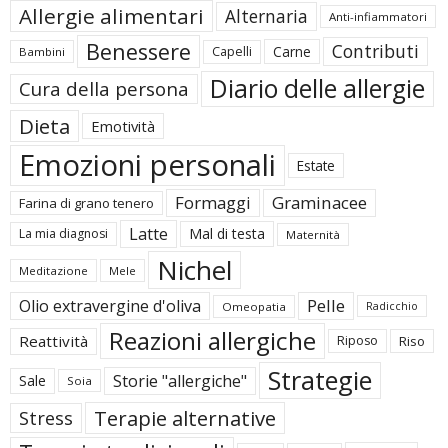
Allergie alimentari
Alternaria
Anti-infiammatori
Benessere
Contributi
Carne
Capelli
Bambini
Diario delle allergie
Cura della persona
Dieta
Emotività
Emozioni personali
Estate
Formaggi
Graminacee
Farina di grano tenero
Latte
Mal di testa
La mia diagnosi
Maternità
Nichel
Meditazione
Mele
Pelle
Olio extravergine d'oliva
Omeopatia
Radicchio
Reazioni allergiche
Reattività
Riposo
Riso
Strategie
Storie "allergiche"
Sale
Soia
Terapie alternative
Stress