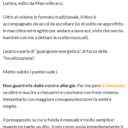
Lumira
,
edito da Macrolibrarsi.
Oltre al volume in formato tradizionale, il libro è
accompagnato da un cd da ascoltare (io di solito ne approfitto
in macchina nel tragitto per andare a lavorare, visto che non ho
bambini con me a dettare le scelte musicali).
L’autrice parla di “guarigione energetica”, di forza della
“focalizzazione”.
Metto subito i puntini sulle i.
Non guarirete dalle vostre allergie
. Per me però
il benessere
va oltre e riuscire a rilassarmi e convivere con il mio sistema
immunitario con maggiore consapevolezza mi fa sentire
meglio.
Il presupposto su cui si fonda il manuale è molto semplice:
quando mi taglio un dito, il mio corpo avvia immediatamente il