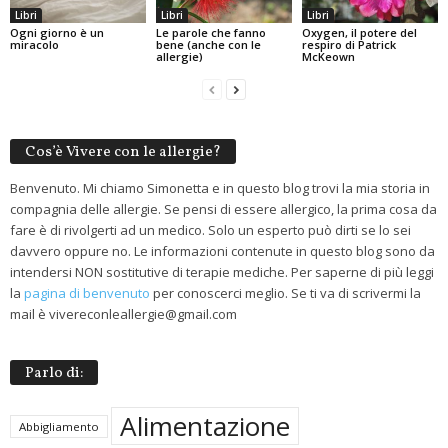
Libri
Libri
Libri
Ogni giorno è un
Le parole che fanno
Oxygen, il potere del
miracolo
bene (anche con le
respiro di Patrick
allergie)
McKeown
Cos’è Vivere con le allergie?
Benvenuto. Mi chiamo Simonetta e in questo blog trovi la mia storia in
compagnia delle allergie. Se pensi di essere allergico, la prima cosa da
fare è di rivolgerti ad un medico. Solo un esperto può dirti se lo sei
davvero oppure no. Le informazioni contenute in questo blog sono da
intendersi NON sostitutive di terapie mediche. Per saperne di più leggi
la
pagina di benvenuto
per conoscerci meglio. Se ti va di scrivermi la
mail è vivereconleallergie@gmail.com
Parlo di:
Alimentazione
Abbigliamento