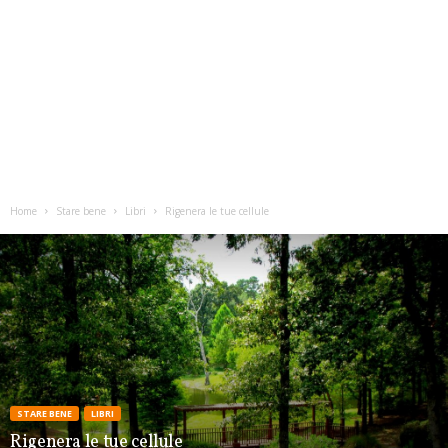
Home
Stare bene
Libri
Rigenera le tue cellule
STARE BENE
LIBRI
Rigenera le tue cellule