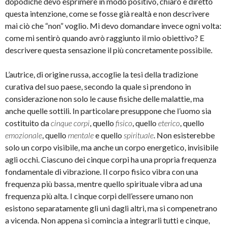
dopodiché devo esprimere in modo positivo, chiaro e diretto
questa intenzione, come se fosse già realtà e non descrivere
mai ciò che “non” voglio. Mi devo domandare invece ogni volta:
come mi sentirò quando avrò raggiunto il mio obiettivo? E
descrivere questa sensazione il più concretamente possibile.
L’autrice, di origine russa, accoglie la tesi della tradizione
curativa del suo paese, secondo la quale si prendono in
considerazione non solo le cause fisiche delle malattie, ma
anche quelle sottili. In particolare presuppone che l’uomo sia
costituito da
cinque corpi
, quello
fisico
, quello
eterico
, quello
emozionale
, quello
mentale
e quello
spirituale
. Non esisterebbe
solo un corpo visibile, ma anche un corpo energetico, invisibile
agli occhi. Ciascuno dei cinque corpi ha una propria frequenza
fondamentale di vibrazione. Il corpo fisico vibra con una
frequenza più bassa, mentre quello spirituale vibra ad una
frequenza più alta. I cinque corpi dell’essere umano non
esistono separatamente gli uni dagli altri, ma si compenetrano
a vicenda. Non appena si comincia a integrarli tutti e cinque,