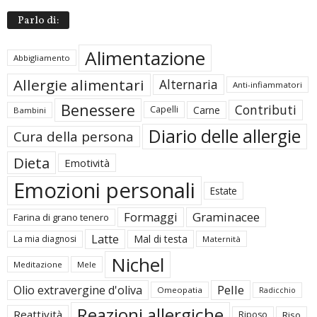
Parlo di:
Alimentazione
Abbigliamento
Allergie alimentari
Alternaria
Anti-infiammatori
Benessere
Contributi
Carne
Capelli
Bambini
Diario delle allergie
Cura della persona
Dieta
Emotività
Emozioni personali
Estate
Formaggi
Graminacee
Farina di grano tenero
Latte
Mal di testa
La mia diagnosi
Maternità
Nichel
Meditazione
Mele
Pelle
Olio extravergine d'oliva
Omeopatia
Radicchio
Reazioni allergiche
Reattività
Riposo
Riso