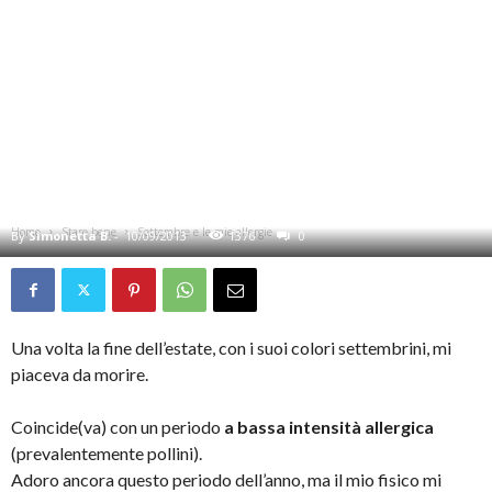
STARE BENE
Settembre e le mie allergie
Home
Stare bene
Settembre e le mie allergie
By
Simonetta B.
-
10/09/2013
1376
0
Una volta la fine dell’estate, con i suoi colori settembrini, mi
piaceva da morire.
Coincide(va) con un periodo
a bassa intensità allergica
(prevalentemente pollini).
Adoro ancora questo periodo dell’anno, ma il mio fisico mi