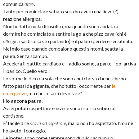
comunica
altro
.
Tanto per cominciare sabato sera ho avuto una lieve (?)
reazione allergica.
Non ho fatto nulla di insolito, ma quando sono andata a
dormire ho cominciato a sentire la gola che pizzicava (chi è
allergico
sa di cosa sto parlando) e il palato perdere sensibilità.
Nel mio caso quando compaiono questi sintomi, scatta la
paura. Senza scampo.
Accelera il battito cardiaco e – addio sonno, a parte – poi arriva
il panico. Quello vero.
Lo so, me lo dico da sola che sono anni che sto bene, che ho
fatto passi da gigante, che ho tutto l’occorrente per
le
emergenze
, ma che cosa ci devo fare?
Ho ancora paura.
Avrei potuto aspettare e invece sono ricorsa subito al
cortisone.
E’ facile dire
prova ad aspettare
, ma io non ho aspettato. Non ne
ho avuto il coraggio.
Le ipotesi sono come sempre sono duplici: accumulo