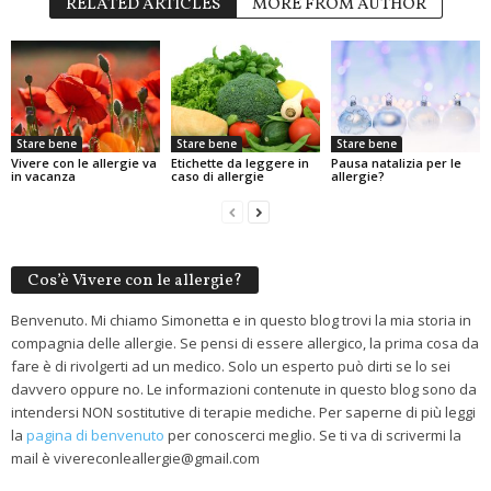
RELATED ARTICLES
MORE FROM AUTHOR
Stare bene
Stare bene
Stare bene
Vivere con le allergie va
Etichette da leggere in
Pausa natalizia per le
in vacanza
caso di allergie
allergie?
Cos’è Vivere con le allergie?
Benvenuto. Mi chiamo Simonetta e in questo blog trovi la mia storia in
compagnia delle allergie. Se pensi di essere allergico, la prima cosa da
fare è di rivolgerti ad un medico. Solo un esperto può dirti se lo sei
davvero oppure no. Le informazioni contenute in questo blog sono da
intendersi NON sostitutive di terapie mediche. Per saperne di più leggi
la
pagina di benvenuto
per conoscerci meglio. Se ti va di scrivermi la
mail è vivereconleallergie@gmail.com