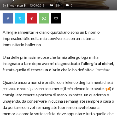
By
Simonetta B.
-
13/09/2013
1884
0
Allergie alimentari e diario quotidiano sono un binomio
imprescindibile nella mia convivenza con un sistema
immunitario ballerino.
Una delle primissime cose che la mia allergologa mi ha
insegnato a fare dopo avermi diagnosticato l’
allergia al nichel
,
è stata quella di tenere
un diario
che io ho definito
alimentare
.
Quando ancora non si è pratici con l’elenco degli alimenti che
si
possono
e
non si possono
assumere (il
mio
elenco lo trovate
qui
) è
consigliato tenere a portata di mano un notes, un quaderno o
un’agenda, da conservare in cucina se mangiate sempre a casa o
da portare con voi se mangiate fuori e non avete buona
memoria come la sottoscritta, dove appuntare tutto quello che