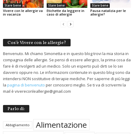
Stare bene
Stare bene
Stare bene
Vivere con le allergie va
Etichette da leggere in
Pausa natalizia per le
in vacanza
caso di allergie
allergie?
Cos’è Vivere con le allergie?
Benvenuto. Mi chiamo Simonetta e in questo blog trovi la mia storia in
compagnia delle allergie. Se pensi di essere allergico, la prima cosa da
fare è di rivolgerti ad un medico. Solo un esperto può dirti se lo sei
davvero oppure no. Le informazioni contenute in questo blog sono da
intendersi NON sostitutive di terapie mediche. Per saperne di più leggi
la
pagina di benvenuto
per conoscerci meglio. Se ti va di scrivermi la
mail è vivereconleallergie@gmail.com
Parlo di:
Alimentazione
Abbigliamento