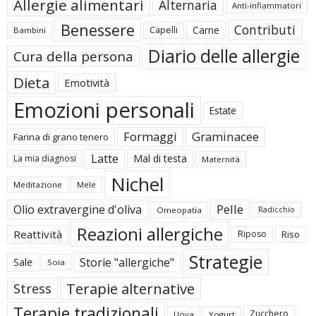
Allergie alimentari
Alternaria
Anti-infiammatori
Benessere
Contributi
Carne
Capelli
Bambini
Diario delle allergie
Cura della persona
Dieta
Emotività
Emozioni personali
Estate
Formaggi
Graminacee
Farina di grano tenero
Latte
Mal di testa
La mia diagnosi
Maternità
Nichel
Meditazione
Mele
Pelle
Olio extravergine d'oliva
Omeopatia
Radicchio
Reazioni allergiche
Reattività
Riposo
Riso
Strategie
Storie "allergiche"
Sale
Soia
Terapie alternative
Stress
Terapie tradizionali
Zucchero
Uova
Yogurt