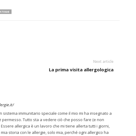
ATEGIE
Next article
La prima visita allergologica
rgie.it/
n sistema immunitario speciale come il mio mi ha insegnato a
i è permesso. Tutto sta a vedere ciò che posso fare (e non
Essere allergica è un lavoro che mi tiene allerta tutti i giorni,
 mia storia con le allergie, solo mia, perché ogni allergico ha