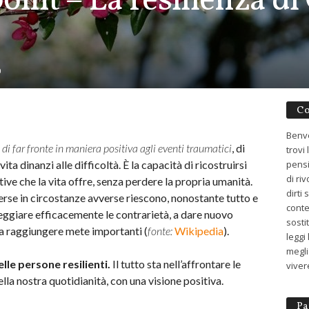
oint – La resilienza di
0
Co
Benve
 di far fronte in maniera positiva agli eventi traumatici
, di
trovi
ta dinanzi alle difficoltà. È la capacità di ricostruirsi
pensi
di ri
tive che la vita offre, senza perdere la propria umanità.
dirti
rse in circostanze avverse riescono, nonostante tutto e
conte
teggiare efficacemente le contrarietà, a dare nuovo
sosti
o a raggiungere mete importanti (
fonte:
Wikipedia
).
leggi
meglio
lle persone resilienti.
Il tutto sta nell’affrontare le
viver
lla nostra quotidianità, con una visione positiva.
Pa