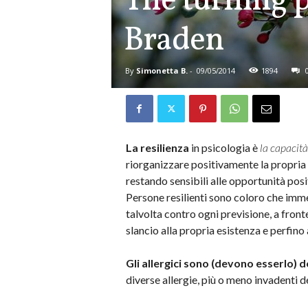
The turning p
Braden
By
Simonetta B.
-
09/05/2014
1894
La resilienza
in psicologia è
la capacità
riorganizzare positivamente la propria vi
restando sensibili alle opportunità posi
Persone resilienti sono coloro che imme
talvolta contro ogni previsione, a fron
slancio alla propria esistenza e perfin
Gli allergici sono (devono esserlo) de
diverse allergie, più o meno invadenti de