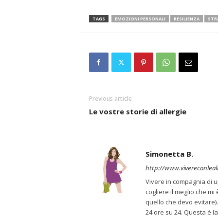
TAGS
EMOZIONI PERSONALI
RESILIENZA
STR
Previous article
Le vostre storie di allergie
Simonetta B.
http://www.vivereconlealle
Vivere in compagnia di u
cogliere il meglio che m
quello che devo evitare). 
24 ore su 24. Questa è la