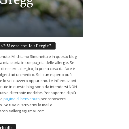
 Gregg
s’è Vivere con le allergie?
nuto. Mi chiamo Simonetta e in questo blog
 la mia storia in compagnia delle allergie. Se
 di essere allergico, la prima cosa da fare è
volgerti ad un medico. Solo un esperto può
 se lo sei davvero oppure no. Le informazioni
nute in questo blog sono da intendersi NON
tutive di terapie mediche. Per saperne di più
 la
pagina di benvenuto
per conoscerci
. Se ti va di scrivermi la mail è
econleallergie@gmail.com
rlo di: