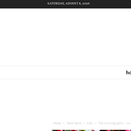
SATURDAY, AUGUST 8, 2026
h
Home
Stare bene
Libri
The turning point – La 