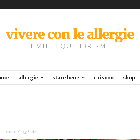
vivere con le allergie
I MIEI EQUILIBRISMI
ome
allergie
stare bene
chi sono
shop
resilienza di Gregg Braden