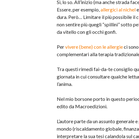
Sì, lo so. All’inizio (ma anche strada fa
Essere, per esempio,
allergici al nichel
e
dura. Però… Limitare il più possibile il
non sentire più quegli “spillini” sotto p
da vitello con gli occhi gonfi.
Per
vivere (bene) con le allergie
ci sono
complementari alla terapia tradizionale
Tra questi rimedi fai-da-te consiglio qu
giornata in cui consultare qualche lettu
l’anima.
Nel mio borsone porto in questo peri
edito da Macroedizioni.
L’autore parte da un assunto generale e 
mondo (riscaldamento globale, finanza
interpretare la sua tesi calandola sul