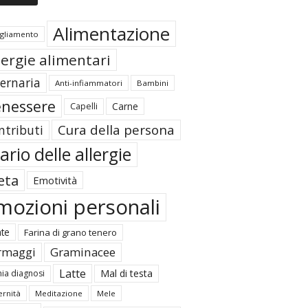
Alimentazione
igliamento
lergie alimentari
ternaria
Anti-infiammatori
Bambini
nessere
Carne
Capelli
Cura della persona
ntributi
ario delle allergie
eta
Emotività
mozioni personali
ate
Farina di grano tenero
rmaggi
Graminacee
Latte
Mal di testa
ia diagnosi
rnità
Meditazione
Mele