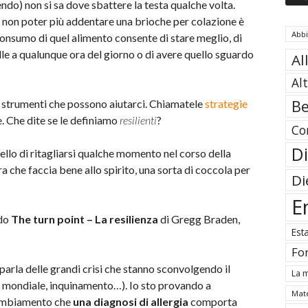
cendo) non si sa dove sbattere la testa qualche volta.
 non poter più addentare una brioche per colazione è
Abb
 consumo di quel alimento consente di stare meglio, di
elle a qualunque ora del giorno o di avere quello sguardo
Al
Al
Be
 strumenti che possono aiutarci. Chiamatele
strategie
. Che dite se le definiamo
resilienti
?
Co
Di
ello di ritagliarsi qualche momento nel corso della
ra che faccia bene allo spirito, una sorta di coccola per
Di
E
odo
The turn point – La resilienza
di Gregg Braden,
Est
Fo
parla delle grandi crisi che stanno sconvolgendo il
La m
 mondiale, inquinamento…). Io sto provando a
Mate
 cambiamento che
una diagnosi di allergia
comporta