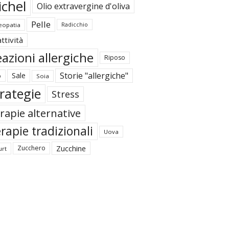
ichel
Olio extravergine d'oliva
Pelle
opatia
Radicchio
ttività
azioni allergiche
Riposo
Storie "allergiche"
Sale
o
Soia
rategie
Stress
rapie alternative
rapie tradizionali
Uova
Zucchine
Zucchero
urt