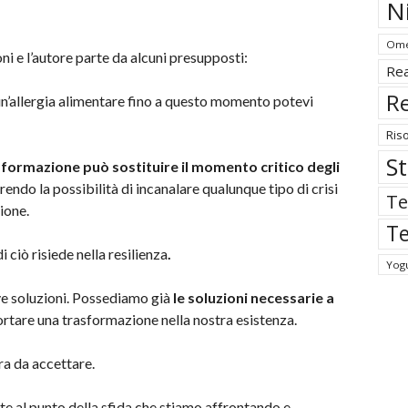
N
Ome
 e l’autore parte da alcuni presupposti:
Rea
Re
un’allergia alimentare fino a questo momento potevi
Ris
St
asformazione può sostituire il momento critico degli
rendo la possibilità di incanalare qualunque tipo di crisi
Te
ione.
Te
di ciò risiede nella resilienza
.
Yog
ve soluzioni. Possediamo già
le soluzioni necessarie a
ortare una trasformazione nella nostra esistenza.
ura da accettare.
e al punto della sfida che stiamo affrontando e