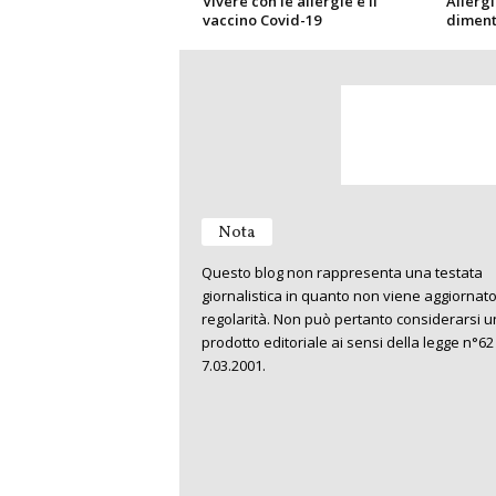
Vivere con le allergie e il
Allerg
vaccino Covid-19
diment
Nota
Questo blog non rappresenta una testata
giornalistica in quanto non viene aggiornat
regolarità. Non può pertanto considerarsi u
prodotto editoriale ai sensi della legge n°62
7.03.2001.