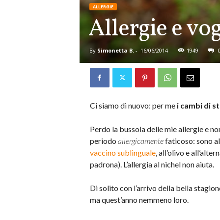
ALLERGIE
Allergie e vog
By
Simonetta B.
-
16/06/2014
1949
Ci siamo di nuovo: per me
i cambi di s
Perdo la bussola delle mie allergie e no
periodo
allergicamente
faticoso: sono al
vaccino sublinguale
, all’olivo e all’al
padrona). L’allergia al nichel non aiuta.
Di solito con l’arrivo della bella stagion
ma quest’anno nemmeno loro.