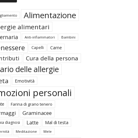
Alimentazione
igliamento
lergie alimentari
ternaria
Anti-infiammatori
Bambini
nessere
Carne
Capelli
Cura della persona
ntributi
ario delle allergie
eta
Emotività
mozioni personali
ate
Farina di grano tenero
rmaggi
Graminacee
Latte
Mal di testa
ia diagnosi
rnità
Meditazione
Mele