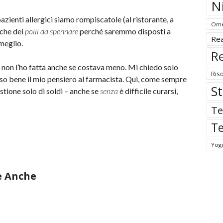
N
azienti allergici siamo rompiscatole (al ristorante, a
Ome
nche dei
polli da spennare
perché saremmo disposti a
Rea
meglio.
Re
va non l’ho fatta anche se costava meno. Mi chiedo solo
Ris
sso bene il mio pensiero al farmacista. Qui, come sempre
St
stione solo di soldi – anche se
senza
è difficile curarsi,
Te
Te
Yog
e Anche