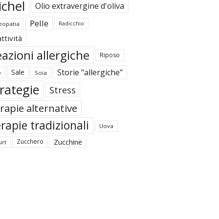
ichel
Olio extravergine d'oliva
Pelle
opatia
Radicchio
ttività
azioni allergiche
Riposo
Storie "allergiche"
Sale
o
Soia
rategie
Stress
rapie alternative
rapie tradizionali
Uova
Zucchine
Zucchero
urt