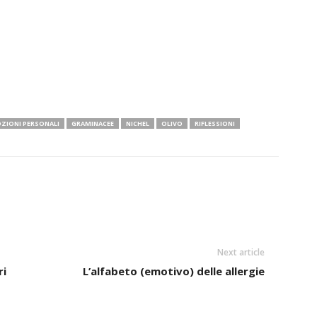
ZIONI PERSONALI
GRAMINACEE
NICHEL
OLIVO
RIFLESSIONI
Next article
ri
L’alfabeto (emotivo) delle allergie