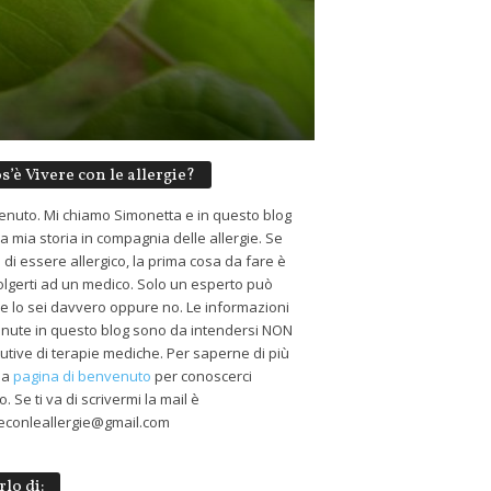
s’è Vivere con le allergie?
nuto. Mi chiamo Simonetta e in questo blog
 la mia storia in compagnia delle allergie. Se
 di essere allergico, la prima cosa da fare è
volgerti ad un medico. Solo un esperto può
 se lo sei davvero oppure no. Le informazioni
nute in questo blog sono da intendersi NON
tutive di terapie mediche. Per saperne di più
 la
pagina di benvenuto
per conoscerci
. Se ti va di scrivermi la mail è
econleallergie@gmail.com
rlo di: