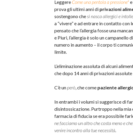
Leggere
Come una pentola a pressione*
prova gli ultimi anni di
privazioni alim
sostengono che
si nasca allergici e intoll
a “vivere” e ad entrare in contatto con 
pensato che l’allergia fosse una mancan
e Piuri, l’allergia è solo un campanello d
numero in aumento – il corpo ti comunic
limite.
L’eliminazione assoluta di alcuni alimen
che dopo 14 anni di privazioni assolute 
C’è un
però
, che come
paziente allergi
In entrambi i volumi si suggerisce di fa
disintossicazione. Purtroppo nella mia c
farmacia di fiducia se era possibile farl
ne facciamo un altro che costa meno e che
venire incontro alla tue necessità
.