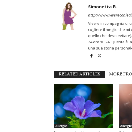
Simonetta B.
http://www.vivereconlealle
Vivere in compagnia di u
cogliere il meglio che m
quello che devo evitare). 
24 ore su 24. Questa è la
una sua storia personale
RELATED ARTICLES
MORE FR
Allergie
Allergie