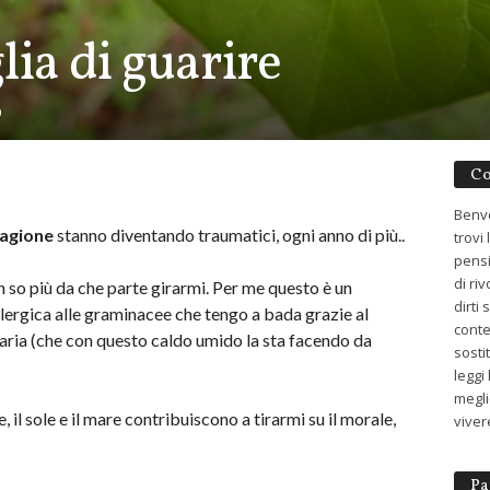
lia di guarire
0
Co
Benve
tagione
stanno diventando traumatici, ogni anno di più..
trovi
pensi
di ri
n so più da che parte girarmi. Per me questo è un
dirti
lergica alle graminacee che tengo a bada grazie al
conte
ternaria (che con questo caldo umido la sta facendo da
sosti
leggi
meglio
e, il sole e il mare contribuiscono a tirarmi su il morale,
viver
Pa