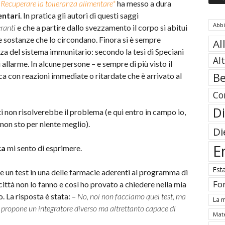
e
Recuperare la tolleranza alimentare*
ha messo a dura
entari
. In pratica gli autori di questi saggi
Abb
eranti
e che a partire dallo svezzamento il corpo si abitui
le sostanze che lo circondano. Finora si è sempre
Al
za del sistema immunitario: secondo la tesi di Speciani
Al
i allarme. In alcune persone – e sempre di più visto il
Be
a con reazioni immediate o ritardate che è arrivato al
Co
Di
ti non risolverebbe il problema (e qui entro in campo io,
non sto per niente meglio).
Di
E
ca
mi sento di esprimere.
Est
re un test in una delle farmacie aderenti al programma di
Fo
ittà non lo fanno e così ho provato a chiedere nella mia
o. La risposta è stata: –
No, noi non facciamo quel test, ma
La m
 propone un integratore diverso ma altrettanto capace di
Mate