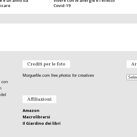
ie e un anno da
Vivere con le allergie e l’effetto
icare
Covid-19
Crediti per le foto
Ar
Morguefile.com
free photos for creatives
o con
n
 del
Affiliazioni
Amazon
Macrolibrarsi
Il Giardino dei libri