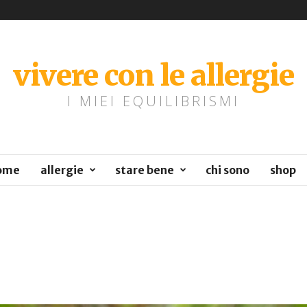
vivere con le allergie
I MIEI EQUILIBRISMI
ome
allergie
stare bene
chi sono
shop