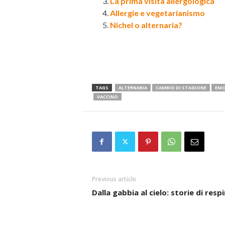
La prima visita allergologica
Allergie e vegetarianismo
Nichel o alternaria?
TAGS
ALTERNARIA
CAMBIO DI STAGIONE
EMO
VACCINO
Previous article
Dalla gabbia al cielo: storie di respi