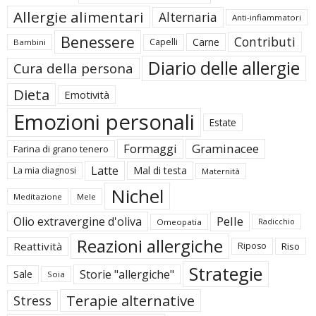
Allergie alimentari
Alternaria
Anti-infiammatori
Benessere
Contributi
Carne
Capelli
Bambini
Diario delle allergie
Cura della persona
Dieta
Emotività
Emozioni personali
Estate
Formaggi
Graminacee
Farina di grano tenero
Latte
Mal di testa
La mia diagnosi
Maternità
Nichel
Meditazione
Mele
Pelle
Olio extravergine d'oliva
Omeopatia
Radicchio
Reazioni allergiche
Reattività
Riposo
Riso
Strategie
Storie "allergiche"
Sale
Soia
Terapie alternative
Stress