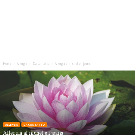
Home
Allergie
Da contatto
Allergia al nichel e i jeans
ALLERGIE
DA CONTATTO
Allergia al nichel e i jeans