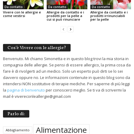
Da contatto
Da contatto
Da contatto
Vivere con le allergie e
Allergie da contatto e i
Allergie da contatto e i
come vestirsi
prodotti per la pelle a
prodotti irrinunciabili
cui si può rinunciare
per la pelle
Cos’è Vivere con le allergie?
Benvenuto. Mi chiamo Simonetta e in questo blog trovi la mia storia in
compagnia delle allergie. Se pensi di essere allergico, la prima cosa da
fare è di rivolgerti ad un medico. Solo un esperto può dirti se lo sei
davvero oppure no. Le informazioni contenute in questo blog sono da
intendersi NON sostitutive di terapie mediche. Per saperne di più leggi
la
pagina di benvenuto
per conoscerci meglio. Se ti va di scrivermi la
mail è vivereconleallergie@gmail.com
Parlo di:
Alimentazione
Abbigliamento