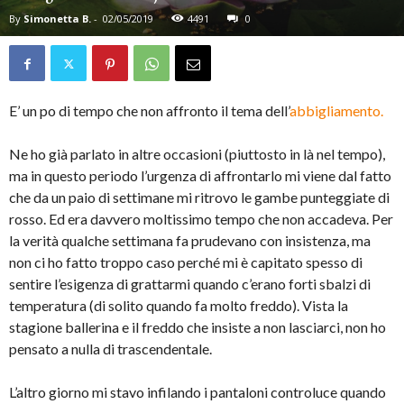
By
Simonetta B.
-
02/05/2019
4491
0
E’ un po di tempo che non affronto il tema dell’
abbigliamento.
Ne ho già parlato in altre occasioni (piuttosto in là nel tempo),
ma in questo periodo l’urgenza di affrontarlo mi viene dal fatto
che da un paio di settimane mi ritrovo le gambe punteggiate di
rosso. Ed era davvero moltissimo tempo che non accadeva. Per
la verità qualche settimana fa prudevano con insistenza, ma
non ci ho fatto troppo caso perché mi è capitato spesso di
sentire l’esigenza di grattarmi quando c’erano forti sbalzi di
temperatura (di solito quando fa molto freddo). Vista la
stagione ballerina e il freddo che insiste a non lasciarci, non ho
pensato a nulla di trascendentale.
L’altro giorno mi stavo infilando i pantaloni controluce quando