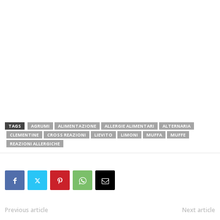
TAGS
AGRUMI
ALIMENTAZIONE
ALLERGIE ALIMENTARI
ALTERNARIA
CLEMENTINE
CROSS REAZIONI
LIEVITO
LIMONI
MUFFA
MUFFE
REAZIONI ALLERGICHE
Previous article
Next article