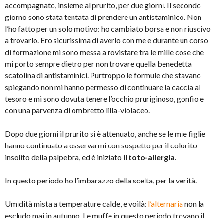
accompagnato, insieme al prurito, per due giorni. Il secondo
giorno sono stata tentata di prendere un antistaminico. Non
l’ho fatto per un solo motivo: ho cambiato borsa e non riuscivo
a trovarlo. Ero sicurissima di averlo con me e durante un corso
di formazione mi sono messa a rovistare tra le mille cose che
mi porto sempre dietro per non trovare quella benedetta
scatolina di antistaminici. Purtroppo le formule che stavano
spiegando non mi hanno permesso di continuare la caccia al
tesoro e mi sono dovuta tenere l’occhio pruriginoso, gonfio e
con una parvenza di ombretto lilla-violaceo.
Dopo due giorni il prurito si è attenuato, anche se le mie figlie
hanno continuato a osservarmi con sospetto per il colorito
insolito della palpebra, ed è iniziato
il toto-allergia
.
In questo periodo ho l’imbarazzo della scelta, per la verità.
Umidità mista a temperature calde, e voilà:
l’alternaria
non la
escludo mai in autunno. Le muffe in questo periodo trovano il