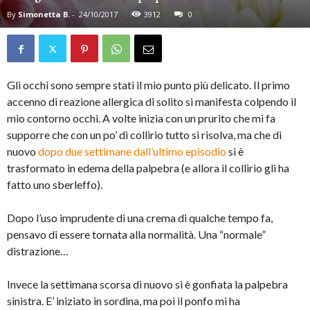
By
Simonetta B.
-
24/10/2017
3912
0
Gli occhi sono sempre stati il mio punto più delicato. Il primo
accenno di reazione allergica di solito si manifesta colpendo il
mio contorno occhi. A volte inizia con un prurito che mi fa
supporre che con un po’ di collirio tutto si risolva, ma che di
nuovo
dopo due settimane dall’ultimo episodio
si è
trasformato in edema della palpebra (e allora il collirio gli ha
fatto uno sberleffo).
Dopo l’uso imprudente di una crema di qualche tempo fa,
pensavo di essere tornata alla normalità. Una “normale”
distrazione…
Invece la settimana scorsa di nuovo si è gonfiata la palpebra
sinistra. E’ iniziato in sordina, ma poi il ponfo mi ha