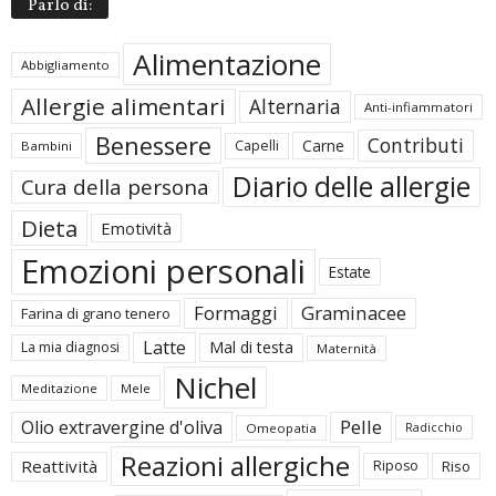
Parlo di:
Alimentazione
Abbigliamento
Allergie alimentari
Alternaria
Anti-infiammatori
Benessere
Contributi
Carne
Capelli
Bambini
Diario delle allergie
Cura della persona
Dieta
Emotività
Emozioni personali
Estate
Formaggi
Graminacee
Farina di grano tenero
Latte
Mal di testa
La mia diagnosi
Maternità
Nichel
Meditazione
Mele
Pelle
Olio extravergine d'oliva
Omeopatia
Radicchio
Reazioni allergiche
Reattività
Riposo
Riso