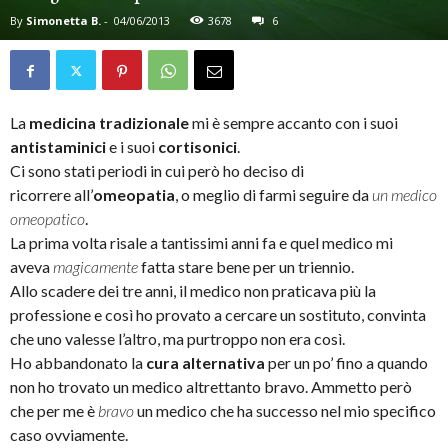
By
Simonetta B.
-
04/06/2013
3678
6
La
medicina tradizionale
mi è sempre accanto con i suoi
antistaminici
e i suoi
cortisonici
.
Ci sono stati periodi in cui però ho deciso di
ricorrere all’
omeopatia
, o meglio di farmi seguire da
un medico
omeopatico
.
La prima volta risale a tantissimi anni fa e quel medico mi
aveva
magicamente
fatta stare bene per un triennio.
Allo scadere dei tre anni, il medico non praticava più la
professione e così ho provato a cercare un sostituto, convinta
che uno valesse l’altro, ma purtroppo non era così.
Ho abbandonato la
cura alternativa
per un po’ fino a quando
non ho trovato un medico altrettanto bravo. Ammetto però
che per me è
bravo
un medico che ha successo nel mio specifico
caso ovviamente.