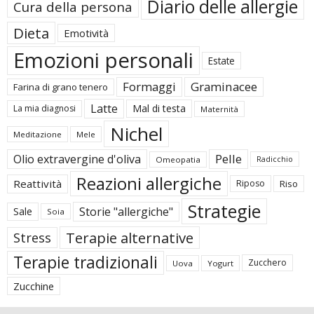
Diario delle allergie
Cura della persona
Dieta
Emotività
Emozioni personali
Estate
Formaggi
Graminacee
Farina di grano tenero
Latte
Mal di testa
La mia diagnosi
Maternità
Nichel
Meditazione
Mele
Pelle
Olio extravergine d'oliva
Omeopatia
Radicchio
Reazioni allergiche
Reattività
Riposo
Riso
Strategie
Storie "allergiche"
Sale
Soia
Terapie alternative
Stress
Terapie tradizionali
Zucchero
Uova
Yogurt
Zucchine