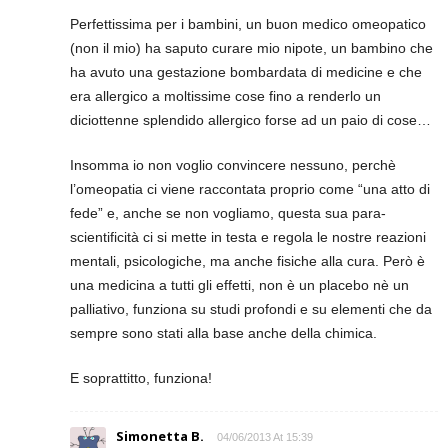
Perfettissima per i bambini, un buon medico omeopatico
(non il mio) ha saputo curare mio nipote, un bambino che
ha avuto una gestazione bombardata di medicine e che
era allergico a moltissime cose fino a renderlo un
diciottenne splendido allergico forse ad un paio di cose…
Insomma io non voglio convincere nessuno, perchè
l’omeopatia ci viene raccontata proprio come “una atto di
fede” e, anche se non vogliamo, questa sua para-
scientificità ci si mette in testa e regola le nostre reazioni
mentali, psicologiche, ma anche fisiche alla cura. Però è
una medicina a tutti gli effetti, non è un placebo nè un
palliativo, funziona su studi profondi e su elementi che da
sempre sono stati alla base anche della chimica.
E soprattitto, funziona!
Simonetta B.
04/06/2013 At 15:39