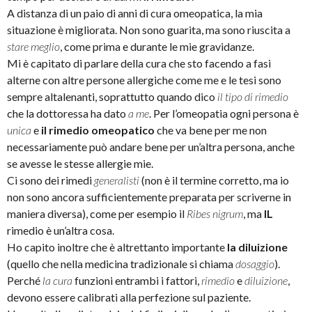
A distanza di un paio di anni di cura omeopatica, la mia
situazione è migliorata. Non sono guarita, ma sono riuscita a
stare meglio
, come prima e durante le mie gravidanze.
Mi è capitato di parlare della cura che sto facendo a fasi
alterne con altre persone allergiche come me e le tesi sono
sempre altalenanti, soprattutto quando dico
il tipo di rimedio
che la dottoressa ha dato
a me
. Per l’omeopatia ogni persona è
unica
e
il rimedio omeopatico
che va bene per me non
necessariamente può andare bene per un’altra persona, anche
se avesse le stesse allergie mie.
Ci sono dei rimedi
generalisti
(non è il termine corretto, ma io
non sono ancora sufficientemente preparata per scriverne in
maniera diversa), come per esempio il
Ribes nigrum
, ma
IL
rimedio è un’altra cosa.
Ho capito inoltre che è altrettanto importante
la diluizione
(quello che nella medicina tradizionale si chiama
dosaggio
).
Perché
la cura
funzioni entrambi i fattori,
rimedio
e
diluizione
,
devono essere calibrati alla perfezione sul paziente.