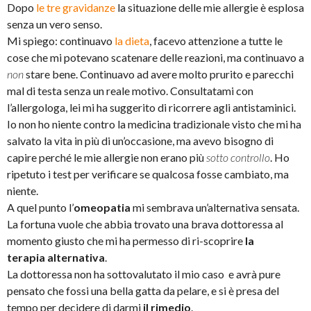
Dopo
le tre gravidanze
la situazione delle mie allergie è esplosa
senza un vero senso.
Mi spiego: continuavo
la dieta
, facevo attenzione a tutte le
cose che mi potevano scatenare delle reazioni, ma continuavo a
non
stare bene. Continuavo ad avere molto prurito e parecchi
mal di testa senza un reale motivo. Consultatami con
l’allergologa, lei mi ha suggerito di ricorrere agli antistaminici.
Io non ho niente contro la medicina tradizionale visto che mi ha
salvato la vita in più di un’occasione, ma avevo bisogno di
capire perché le mie allergie non erano più
sotto controllo
. Ho
ripetuto i test per verificare se qualcosa fosse cambiato, ma
niente.
A quel punto
l’
omeopatia
mi sembrava un’alternativa sensata.
La fortuna vuole che abbia trovato una brava dottoressa al
momento giusto che mi ha permesso di ri-scoprire
la
terapia alternativa
.
La dottoressa non ha sottovalutato il mio caso e avrà pure
pensato che fossi una bella gatta da pelare, e si è presa del
tempo per decidere di darmi
il rimedio
.