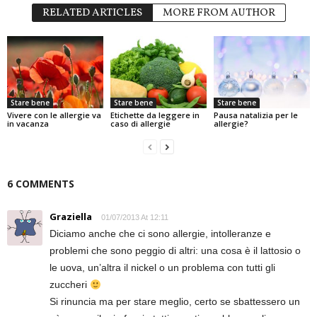
RELATED ARTICLES
MORE FROM AUTHOR
Stare bene
Stare bene
Stare bene
Vivere con le allergie va
Etichette da leggere in
Pausa natalizia per le
in vacanza
caso di allergie
allergie?
6 COMMENTS
Graziella
01/07/2013 At 12:11
Diciamo anche che ci sono allergie, intolleranze e
problemi che sono peggio di altri: una cosa è il lattosio o
le uova, un’altra il nickel o un problema con tutti gli
zuccheri
Si rinuncia ma per stare meglio, certo se sbattessero un