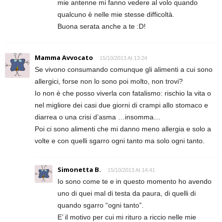
mie antenne mi fanno vedere al volo quando
qualcuno è nelle mie stesse difficoltà.
Buona serata anche a te :D!
Mamma Avvocato
15/10/2013 At 13:24
Se vivono consumando comunque gli alimenti a cui sono
allergici, forse non lo sono poi molto, non trovi?
Io non è che posso viverla con fatalismo: rischio la vita o
nel migliore dei casi due giorni di crampi allo stomaco e
diarrea o una crisi d’asma …insomma…
Poi ci sono alimenti che mi danno meno allergia e solo a
volte e con quelli sgarro ogni tanto ma solo ogni tanto.
Simonetta B.
15/10/2013 At 14:41
Io sono come te e in questo momento ho avendo
uno di quei mal di testa da paura, di quelli di
quando sgarro “ogni tanto”.
E’ il motivo per cui mi rituro a riccio nelle mie