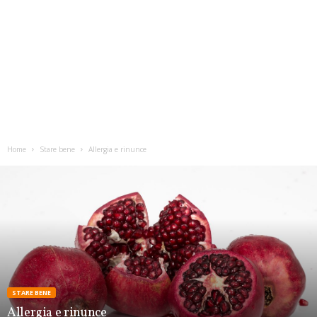
Home
Stare bene
Allergia e rinunce
STARE BENE
Allergia e rinunce