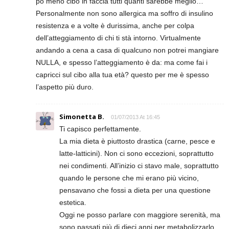
pò meno cibo in faccia tutti quanti sarebbe meglio…
Personalmente non sono allergica ma soffro di insulino
resistenza e a volte è durissima, anche per colpa
dell’atteggiamento di chi ti stà intorno. Virtualmente
andando a cena a casa di qualcuno non potrei mangiare
NULLA, e spesso l’atteggiamento è da: ma come fai i
capricci sul cibo alla tua età? questo per me è spesso
l’aspetto più duro.
Simonetta B.
01/07/2013 At 16:45
Ti capisco perfettamente.
La mia dieta è piuttosto drastica (carne, pesce e
latte-latticini). Non ci sono eccezioni, soprattutto
nei condimenti. All’inizio ci stavo male, soprattutto
quando le persone che mi erano più vicino,
pensavano che fossi a dieta per una questione
estetica.
Oggi ne posso parlare con maggiore serenità, ma
sono passati più di dieci anni per metabolizzarlo.