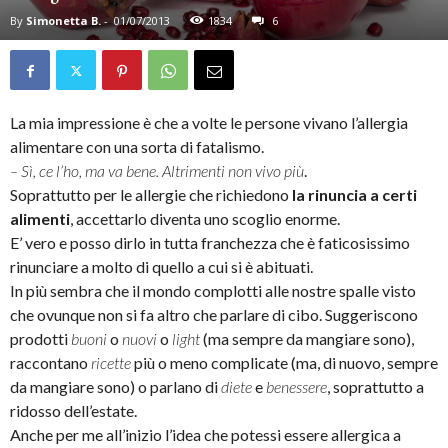
By
Simonetta B.
-
01/07/2013
1834
6
La mia impressione è che a volte le persone vivano l’allergia
alimentare con una sorta di fatalismo.
– Sì, ce l’ho, ma va bene. Altrimenti non vivo più
.
Soprattutto per le allergie che richiedono
la rinuncia a certi
alimenti
, accettarlo diventa uno scoglio enorme.
E’ vero e posso dirlo in tutta franchezza che è faticosissimo
rinunciare a molto di quello a cui si è abituati.
In più sembra che il mondo complotti alle nostre spalle visto
che ovunque non si fa altro che parlare di cibo. Suggeriscono
prodotti
buoni
o
nuovi
o
light
(ma sempre da mangiare sono),
raccontano
ricette
più o meno complicate (ma, di nuovo, sempre
da mangiare sono) o parlano di
diete
e
benessere
, soprattutto a
ridosso dell’estate.
Anche per me all’inizio l’idea che potessi essere allergica a