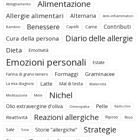
Alimentazione
Abbigliamento
Allergie alimentari
Alternaria
Anti-infiammatori
Benessere
Contributi
Carne
Capelli
Bambini
Diario delle allergie
Cura della persona
Dieta
Emotività
Emozioni personali
Estate
Formaggi
Graminacee
Farina di grano tenero
Latte
Mal di testa
La mia diagnosi
Maternità
Nichel
Meditazione
Mele
Pelle
Olio extravergine d'oliva
Omeopatia
Radicchio
Reazioni allergiche
Reattività
Riposo
Riso
Strategie
Storie "allergiche"
Sale
Soia