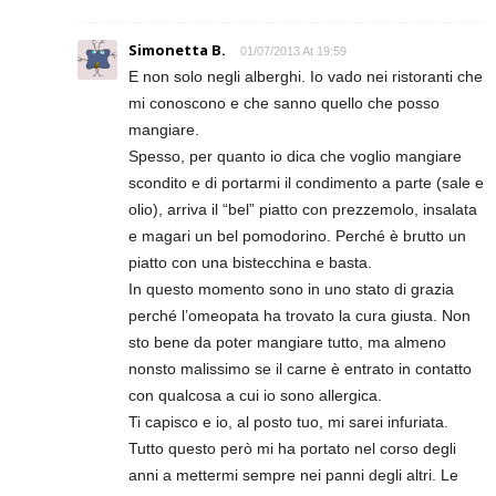
Simonetta B.
01/07/2013 At 19:59
E non solo negli alberghi. Io vado nei ristoranti che
mi conoscono e che sanno quello che posso
mangiare.
Spesso, per quanto io dica che voglio mangiare
scondito e di portarmi il condimento a parte (sale e
olio), arriva il “bel” piatto con prezzemolo, insalata
e magari un bel pomodorino. Perché è brutto un
piatto con una bistecchina e basta.
In questo momento sono in uno stato di grazia
perché l’omeopata ha trovato la cura giusta. Non
sto bene da poter mangiare tutto, ma almeno
nonsto malissimo se il carne è entrato in contatto
con qualcosa a cui io sono allergica.
Ti capisco e io, al posto tuo, mi sarei infuriata.
Tutto questo però mi ha portato nel corso degli
anni a mettermi sempre nei panni degli altri. Le