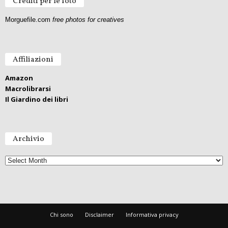
Crediti per le foto
Morguefile.com
free photos for creatives
Affiliazioni
Amazon
Macrolibrarsi
Il Giardino dei libri
Archivio
A
r
c
h
i
v
i
o
Chi sono
Disclaimer
Informativa privacy