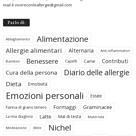
mail è vivereconleallergie@gmail.com
Parlo di:
Alimentazione
Abbigliamento
Allergie alimentari
Alternaria
Anti-infiammatori
Benessere
Contributi
Carne
Capelli
Bambini
Diario delle allergie
Cura della persona
Dieta
Emotività
Emozioni personali
Estate
Formaggi
Graminacee
Farina di grano tenero
Latte
Mal di testa
La mia diagnosi
Maternità
Nichel
Meditazione
Mele