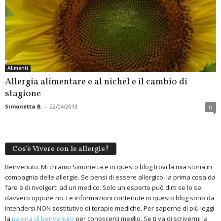
Alimenti
Allergia alimentare e al nichel e il cambio di
stagione
Simonetta B.
-
22/04/2013
0
Cos’è Vivere con le allergie?
Benvenuto. Mi chiamo Simonetta e in questo blog trovi la mia storia in
compagnia delle allergie. Se pensi di essere allergico, la prima cosa da
fare è di rivolgerti ad un medico. Solo un esperto può dirti se lo sei
davvero oppure no. Le informazioni contenute in questo blog sono da
intendersi NON sostitutive di terapie mediche. Per saperne di più leggi
la
pagina di benvenuto
per conoscerci meglio. Se ti va di scrivermi la