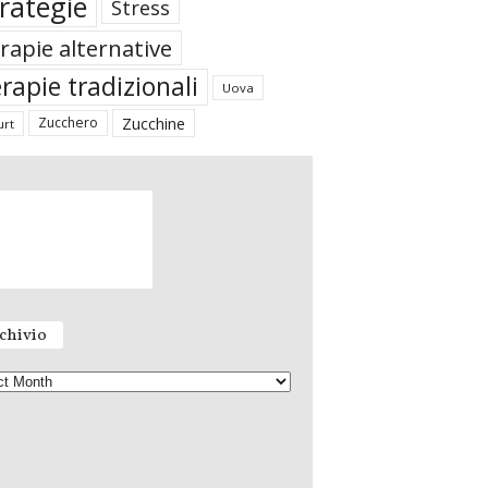
rategie
Stress
rapie alternative
rapie tradizionali
Uova
Zucchine
Zucchero
urt
chivio
A
r
c
h
i
v
i