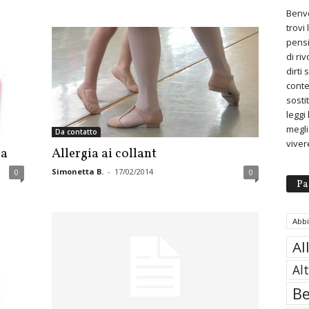
Benve
trovi
pensi
di ri
dirti
conte
sosti
leggi
meglio
Da contatto
viver
ia
Allergia ai collant
Simonetta B.
-
17/02/2014
0
0
Pa
Abb
Al
Al
Be