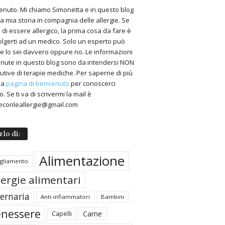
nuto. Mi chiamo Simonetta e in questo blog
 la mia storia in compagnia delle allergie. Se
 di essere allergico, la prima cosa da fare è
volgerti ad un medico. Solo un esperto può
 se lo sei davvero oppure no. Le informazioni
nute in questo blog sono da intendersi NON
tutive di terapie mediche. Per saperne di più
 la
pagina di benvenuto
per conoscerci
. Se ti va di scrivermi la mail è
econleallergie@gmail.com
rlo di:
Alimentazione
igliamento
lergie alimentari
ternaria
Anti-infiammatori
Bambini
nessere
Carne
Capelli