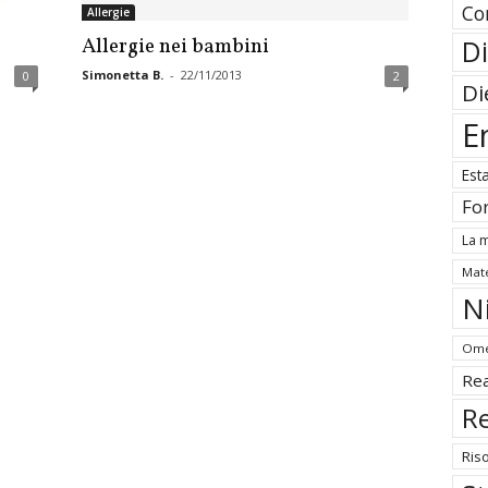
Co
Allergie
Allergie nei bambini
Di
Simonetta B.
-
22/11/2013
0
2
Di
E
Est
Fo
La m
Mate
N
Ome
Rea
Re
Ris