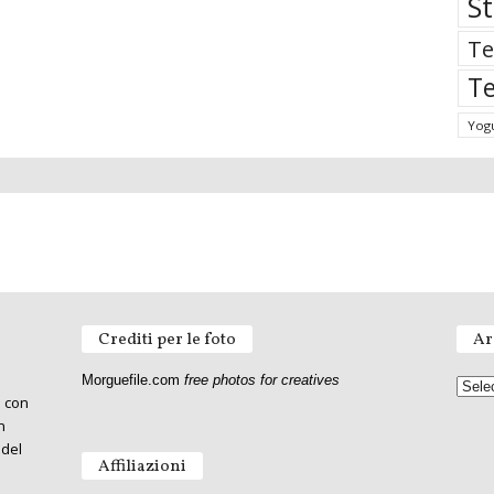
St
Te
Te
Yog
Crediti per le foto
Ar
Morguefile.com
free photos for creatives
o con
n
 del
Affiliazioni