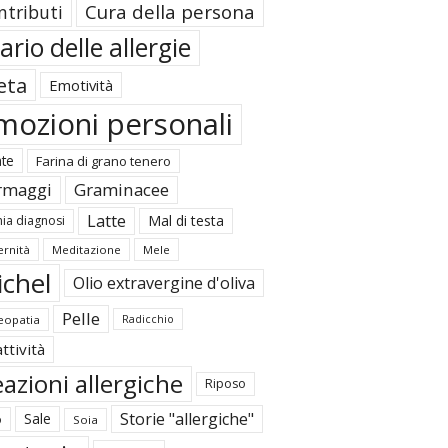
Cura della persona
ntributi
ario delle allergie
eta
Emotività
mozioni personali
ate
Farina di grano tenero
rmaggi
Graminacee
Latte
Mal di testa
ia diagnosi
rnità
Meditazione
Mele
ichel
Olio extravergine d'oliva
Pelle
opatia
Radicchio
ttività
azioni allergiche
Riposo
Storie "allergiche"
Sale
o
Soia