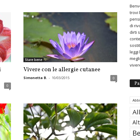
Benve
trovi
pensi
di ri
dirti
conte
sosti
leggi
meglio
Stare bene
viver
i
Vivere con le allergie cutanee
Simonetta B.
-
10/03/2015
0
Pa
0
Abb
Al
Al
Be