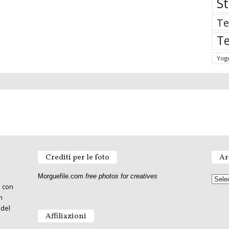
St
Te
Te
Yog
Crediti per le foto
Ar
Morguefile.com
free photos for creatives
o con
n
 del
Affiliazioni