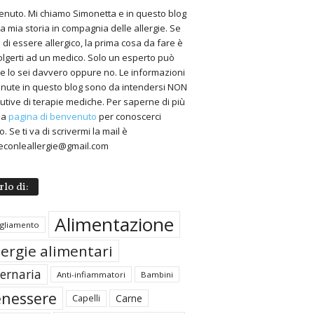
nuto. Mi chiamo Simonetta e in questo blog
 la mia storia in compagnia delle allergie. Se
 di essere allergico, la prima cosa da fare è
volgerti ad un medico. Solo un esperto può
 se lo sei davvero oppure no. Le informazioni
nute in questo blog sono da intendersi NON
tutive di terapie mediche. Per saperne di più
 la
pagina di benvenuto
per conoscerci
. Se ti va di scrivermi la mail è
econleallergie@gmail.com
rlo di:
Alimentazione
igliamento
lergie alimentari
ternaria
Anti-infiammatori
Bambini
nessere
Carne
Capelli