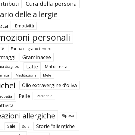
Cura della persona
ntributi
ario delle allergie
eta
Emotività
mozioni personali
ate
Farina di grano tenero
rmaggi
Graminacee
Latte
Mal di testa
ia diagnosi
rnità
Meditazione
Mele
ichel
Olio extravergine d'oliva
Pelle
opatia
Radicchio
ttività
azioni allergiche
Riposo
Storie "allergiche"
Sale
o
Soia