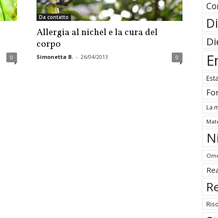
Co
Da contatto
Di
Allergia al nichel e la cura del
Di
corpo
E
Simonetta B.
-
26/04/2013
0
0
Est
Fo
La m
Mate
N
Ome
Rea
Re
Ris