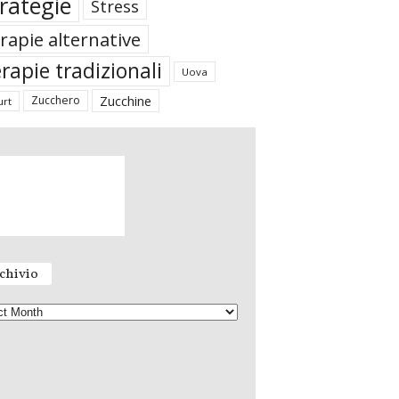
rategie
Stress
rapie alternative
rapie tradizionali
Uova
Zucchine
Zucchero
urt
chivio
A
r
c
h
i
v
i