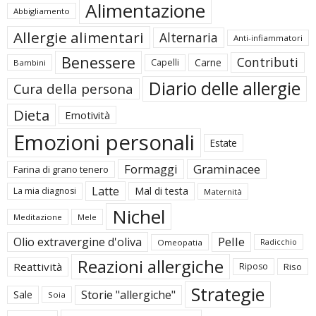
Alimentazione
Abbigliamento
Allergie alimentari
Alternaria
Anti-infiammatori
Benessere
Contributi
Carne
Capelli
Bambini
Diario delle allergie
Cura della persona
Dieta
Emotività
Emozioni personali
Estate
Formaggi
Graminacee
Farina di grano tenero
Latte
Mal di testa
La mia diagnosi
Maternità
Nichel
Meditazione
Mele
Pelle
Olio extravergine d'oliva
Omeopatia
Radicchio
Reazioni allergiche
Reattività
Riposo
Riso
Strategie
Storie "allergiche"
Sale
Soia