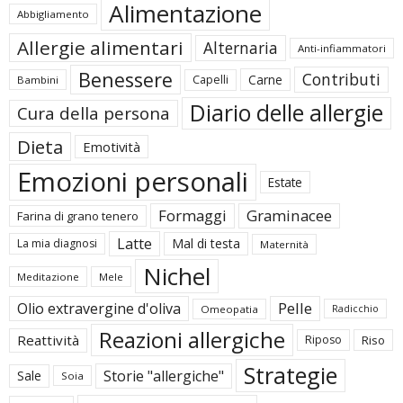
Alimentazione
Abbigliamento
Allergie alimentari
Alternaria
Anti-infiammatori
Benessere
Contributi
Carne
Capelli
Bambini
Diario delle allergie
Cura della persona
Dieta
Emotività
Emozioni personali
Estate
Formaggi
Graminacee
Farina di grano tenero
Latte
Mal di testa
La mia diagnosi
Maternità
Nichel
Meditazione
Mele
Pelle
Olio extravergine d'oliva
Omeopatia
Radicchio
Reazioni allergiche
Reattività
Riposo
Riso
Strategie
Storie "allergiche"
Sale
Soia