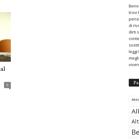
Benve
trovi
pensi
di ri
dirti
conte
sosti
leggi
meglio
viver
 al
Pa
0
Abb
Al
Al
Be