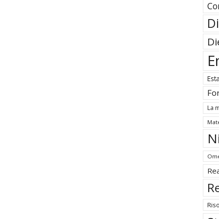
Co
Di
Di
E
Est
Fo
La m
Mate
N
Ome
Rea
Re
Ris