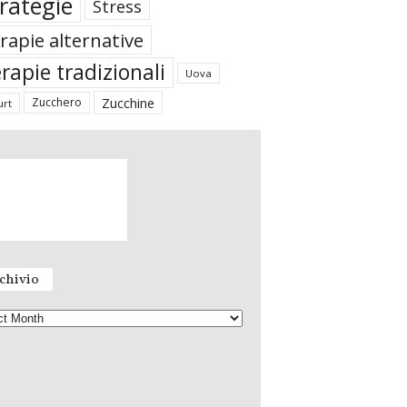
rategie
Stress
rapie alternative
rapie tradizionali
Uova
Zucchine
Zucchero
urt
chivio
A
r
c
h
i
v
i