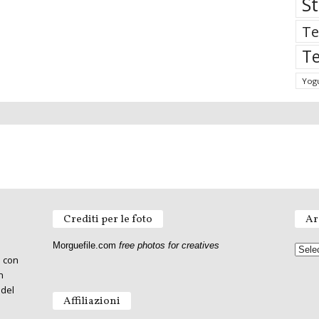
St
Te
Te
Yog
Crediti per le foto
Ar
Morguefile.com
free photos for creatives
o con
n
 del
Affiliazioni