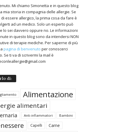
nuto. Mi chiamo Simonetta e in questo blog
 la mia storia in compagnia delle allergie. Se
 di essere allergico, la prima cosa da fare è
volgerti ad un medico. Solo un esperto può
 se lo sei davvero oppure no. Le informazioni
nute in questo blog sono da intendersi NON
tutive di terapie mediche. Per saperne di più
 la
pagina di benvenuto
per conoscerci
. Se ti va di scrivermi la mail è
econleallergie@gmail.com
rlo di:
Alimentazione
igliamento
lergie alimentari
ternaria
Anti-infiammatori
Bambini
nessere
Carne
Capelli