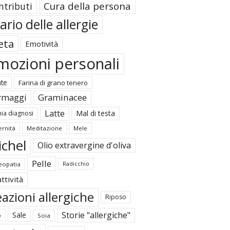
Cura della persona
ntributi
ario delle allergie
eta
Emotività
mozioni personali
ate
Farina di grano tenero
rmaggi
Graminacee
Latte
Mal di testa
ia diagnosi
rnità
Meditazione
Mele
ichel
Olio extravergine d'oliva
Pelle
opatia
Radicchio
ttività
azioni allergiche
Riposo
Storie "allergiche"
Sale
o
Soia