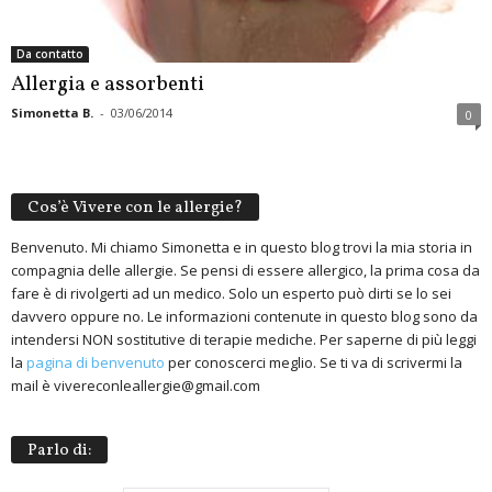
Da contatto
Allergia e assorbenti
Simonetta B.
-
03/06/2014
0
Cos’è Vivere con le allergie?
Benvenuto. Mi chiamo Simonetta e in questo blog trovi la mia storia in
compagnia delle allergie. Se pensi di essere allergico, la prima cosa da
fare è di rivolgerti ad un medico. Solo un esperto può dirti se lo sei
davvero oppure no. Le informazioni contenute in questo blog sono da
intendersi NON sostitutive di terapie mediche. Per saperne di più leggi
la
pagina di benvenuto
per conoscerci meglio. Se ti va di scrivermi la
mail è vivereconleallergie@gmail.com
Parlo di: