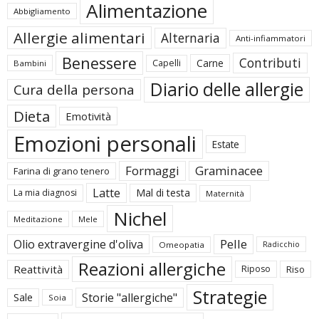
Alimentazione
Abbigliamento
Allergie alimentari
Alternaria
Anti-infiammatori
Benessere
Contributi
Carne
Capelli
Bambini
Diario delle allergie
Cura della persona
Dieta
Emotività
Emozioni personali
Estate
Formaggi
Graminacee
Farina di grano tenero
Latte
Mal di testa
La mia diagnosi
Maternità
Nichel
Meditazione
Mele
Pelle
Olio extravergine d'oliva
Omeopatia
Radicchio
Reazioni allergiche
Reattività
Riposo
Riso
Strategie
Storie "allergiche"
Sale
Soia