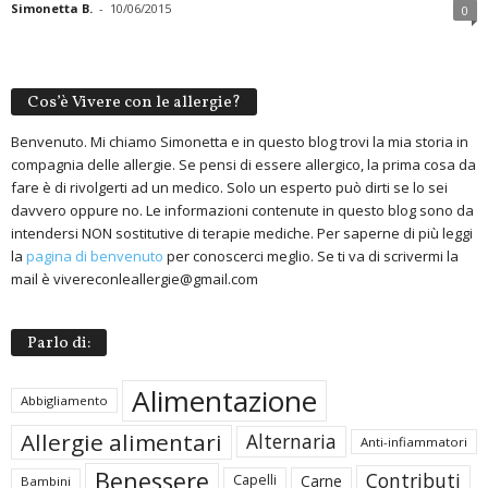
Simonetta B.
-
10/06/2015
0
Cos’è Vivere con le allergie?
Benvenuto. Mi chiamo Simonetta e in questo blog trovi la mia storia in
compagnia delle allergie. Se pensi di essere allergico, la prima cosa da
fare è di rivolgerti ad un medico. Solo un esperto può dirti se lo sei
davvero oppure no. Le informazioni contenute in questo blog sono da
intendersi NON sostitutive di terapie mediche. Per saperne di più leggi
la
pagina di benvenuto
per conoscerci meglio. Se ti va di scrivermi la
mail è vivereconleallergie@gmail.com
Parlo di:
Alimentazione
Abbigliamento
Allergie alimentari
Alternaria
Anti-infiammatori
Benessere
Contributi
Carne
Capelli
Bambini