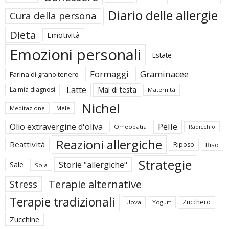
Diario delle allergie
Cura della persona
Dieta
Emotività
Emozioni personali
Estate
Formaggi
Graminacee
Farina di grano tenero
Latte
Mal di testa
La mia diagnosi
Maternità
Nichel
Meditazione
Mele
Pelle
Olio extravergine d'oliva
Omeopatia
Radicchio
Reazioni allergiche
Reattività
Riposo
Riso
Strategie
Storie "allergiche"
Sale
Soia
Terapie alternative
Stress
Terapie tradizionali
Zucchero
Uova
Yogurt
Zucchine