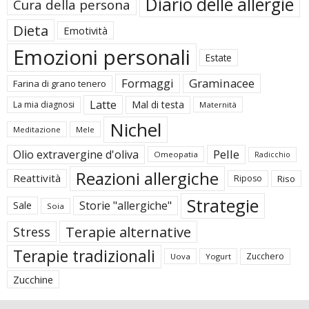
Diario delle allergie
Cura della persona
Dieta
Emotività
Emozioni personali
Estate
Formaggi
Graminacee
Farina di grano tenero
Latte
Mal di testa
La mia diagnosi
Maternità
Nichel
Meditazione
Mele
Pelle
Olio extravergine d'oliva
Omeopatia
Radicchio
Reazioni allergiche
Reattività
Riposo
Riso
Strategie
Storie "allergiche"
Sale
Soia
Terapie alternative
Stress
Terapie tradizionali
Zucchero
Uova
Yogurt
Zucchine