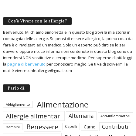
Cos’è Vivere con le allergie?
Benvenuto. Mi chiamo Simonetta e in questo blog trovi la mia storia in
compagnia delle allergie. Se pensi di essere allergico, la prima cosa da
fare è di rivolgerti ad un medico. Solo un esperto può dirti se lo sei
davvero oppure no. Le informazioni contenute in questo blog sono da
intendersi NON sostitutive di terapie mediche. Per saperne di più leggi
la
pagina di benvenuto
per conoscerci meglio. Se ti va di scrivermi la
mail è vivereconleallergie@gmail.com
Parlo di:
Alimentazione
Abbigliamento
Allergie alimentari
Alternaria
Anti-infiammatori
Benessere
Contributi
Carne
Capelli
Bambini