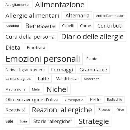
Alimentazione
Abbigliamento
Allergie alimentari
Alternaria
Anti-infiammatori
Benessere
Contributi
Carne
Capelli
Bambini
Diario delle allergie
Cura della persona
Dieta
Emotività
Emozioni personali
Estate
Formaggi
Graminacee
Farina di grano tenero
Latte
Mal di testa
La mia diagnosi
Maternità
Nichel
Meditazione
Mele
Pelle
Olio extravergine d'oliva
Omeopatia
Radicchio
Reazioni allergiche
Reattività
Riposo
Riso
Strategie
Storie "allergiche"
Sale
Soia