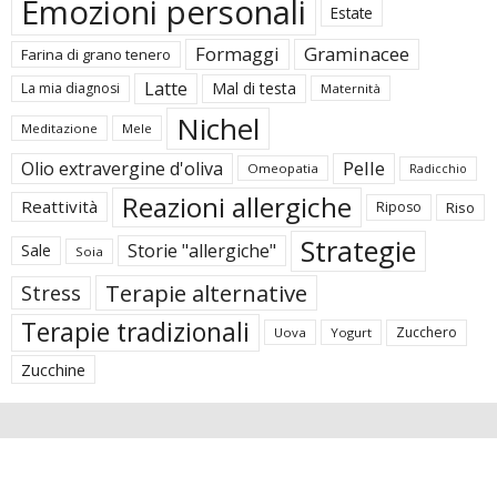
Emozioni personali
Estate
Formaggi
Graminacee
Farina di grano tenero
Latte
Mal di testa
La mia diagnosi
Maternità
Nichel
Meditazione
Mele
Pelle
Olio extravergine d'oliva
Omeopatia
Radicchio
Reazioni allergiche
Reattività
Riposo
Riso
Strategie
Storie "allergiche"
Sale
Soia
Terapie alternative
Stress
Terapie tradizionali
Zucchero
Uova
Yogurt
Zucchine