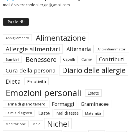
mail è vivereconleallergie@gmail.com
Parlo di:
Alimentazione
Abbigliamento
Allergie alimentari
Alternaria
Anti-infiammatori
Benessere
Contributi
Carne
Capelli
Bambini
Diario delle allergie
Cura della persona
Dieta
Emotività
Emozioni personali
Estate
Formaggi
Graminacee
Farina di grano tenero
Latte
Mal di testa
La mia diagnosi
Maternità
Nichel
Meditazione
Mele