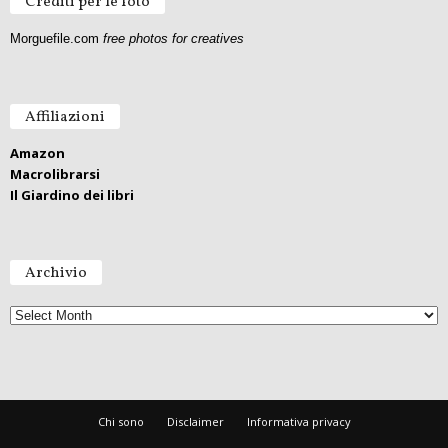
Crediti per le foto
Morguefile.com
free photos for creatives
Affiliazioni
Amazon
Macrolibrarsi
Il Giardino dei libri
Archivio
A
r
c
h
i
v
i
o
Chi sono
Disclaimer
Informativa privacy