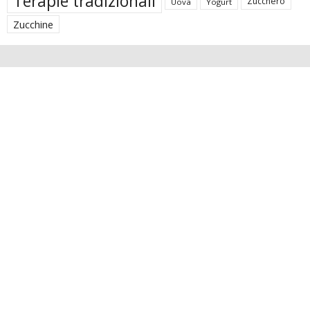
Terapie tradizionali
Zucchero
Uova
Yogurt
Zucchine