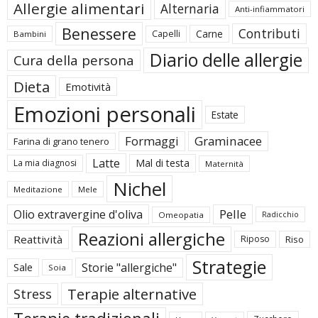
Allergie alimentari
Alternaria
Anti-infiammatori
Benessere
Contributi
Carne
Capelli
Bambini
Diario delle allergie
Cura della persona
Dieta
Emotività
Emozioni personali
Estate
Formaggi
Graminacee
Farina di grano tenero
Latte
Mal di testa
La mia diagnosi
Maternità
Nichel
Meditazione
Mele
Pelle
Olio extravergine d'oliva
Omeopatia
Radicchio
Reazioni allergiche
Reattività
Riposo
Riso
Strategie
Storie "allergiche"
Sale
Soia
Terapie alternative
Stress