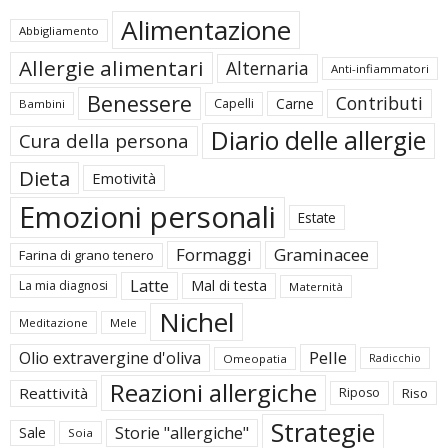
Alimentazione
Abbigliamento
Allergie alimentari
Alternaria
Anti-infiammatori
Benessere
Contributi
Carne
Capelli
Bambini
Diario delle allergie
Cura della persona
Dieta
Emotività
Emozioni personali
Estate
Formaggi
Graminacee
Farina di grano tenero
Latte
Mal di testa
La mia diagnosi
Maternità
Nichel
Meditazione
Mele
Pelle
Olio extravergine d'oliva
Omeopatia
Radicchio
Reazioni allergiche
Reattività
Riposo
Riso
Strategie
Storie "allergiche"
Sale
Soia