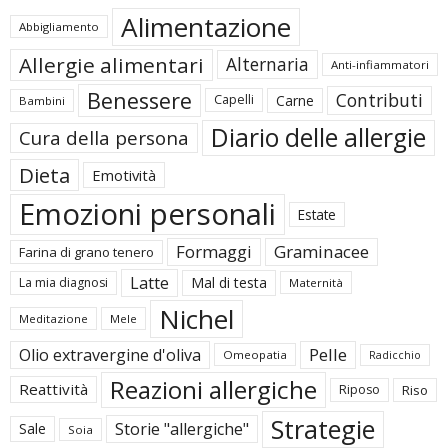
Alimentazione
Abbigliamento
Allergie alimentari
Alternaria
Anti-infiammatori
Benessere
Contributi
Carne
Capelli
Bambini
Diario delle allergie
Cura della persona
Dieta
Emotività
Emozioni personali
Estate
Formaggi
Graminacee
Farina di grano tenero
Latte
Mal di testa
La mia diagnosi
Maternità
Nichel
Meditazione
Mele
Pelle
Olio extravergine d'oliva
Omeopatia
Radicchio
Reazioni allergiche
Reattività
Riposo
Riso
Strategie
Storie "allergiche"
Sale
Soia