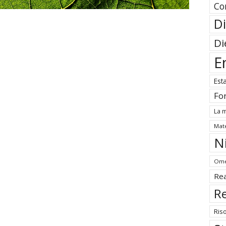
Co
Di
Di
E
Est
Fo
La m
Mate
N
Ome
Rea
Re
Ris