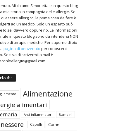
nuto. Mi chiamo Simonetta e in questo blog
 la mia storia in compagnia delle allergie. Se
 di essere allergico, la prima cosa da fare è
volgerti ad un medico. Solo un esperto può
 se lo sei davvero oppure no. Le informazioni
nute in questo blog sono da intendersi NON
tutive di terapie mediche. Per saperne di più
 la
pagina di benvenuto
per conoscerci
. Se ti va di scrivermi la mail è
econleallergie@gmail.com
rlo di:
Alimentazione
igliamento
lergie alimentari
ternaria
Anti-infiammatori
Bambini
nessere
Carne
Capelli