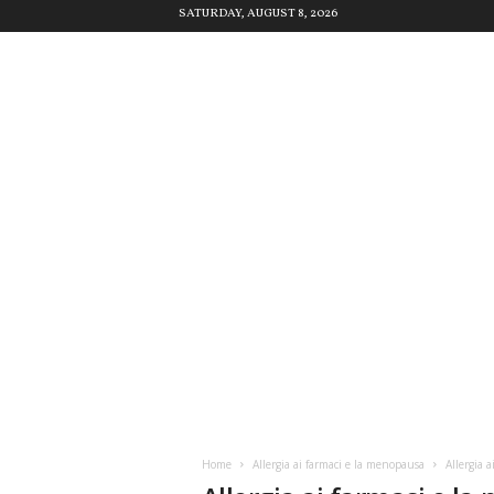
SATURDAY, AUGUST 8, 2026
Home
Allergia ai farmaci e la menopausa
Allergia 