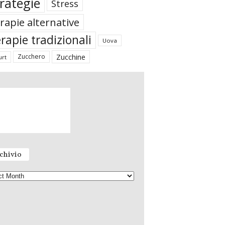
rategie
Stress
rapie alternative
rapie tradizionali
Uova
Zucchine
Zucchero
urt
chivio
A
r
c
h
i
v
i