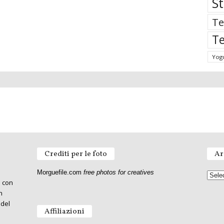
St
Te
Te
Yog
Crediti per le foto
Ar
Morguefile.com
free photos for creatives
o con
n
 del
Affiliazioni