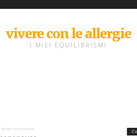
vivere con le allergie
I MIEI EQUILIBRISMI
ai farmaci e la menopausa
Co