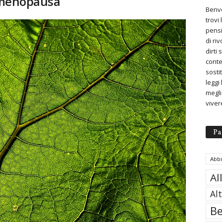
a menopausa
Benve
trovi
pensi
di ri
dirti
conte
sosti
leggi
meglio
viver
Pa
Abb
Al
Al
Be