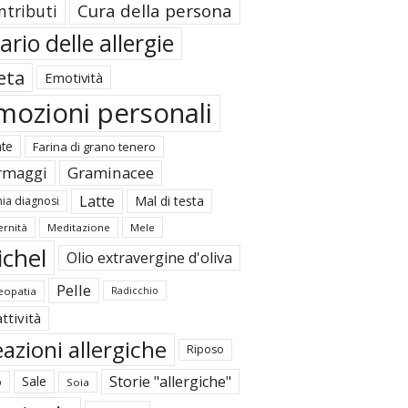
Cura della persona
ntributi
ario delle allergie
eta
Emotività
mozioni personali
ate
Farina di grano tenero
rmaggi
Graminacee
Latte
Mal di testa
ia diagnosi
rnità
Meditazione
Mele
ichel
Olio extravergine d'oliva
Pelle
opatia
Radicchio
ttività
azioni allergiche
Riposo
Storie "allergiche"
Sale
o
Soia