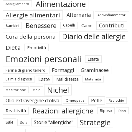
Alimentazione
Abbigliamento
Allergie alimentari
Alternaria
Anti-infiammatori
Benessere
Contributi
Carne
Capelli
Bambini
Diario delle allergie
Cura della persona
Dieta
Emotività
Emozioni personali
Estate
Formaggi
Graminacee
Farina di grano tenero
Latte
Mal di testa
La mia diagnosi
Maternità
Nichel
Meditazione
Mele
Pelle
Olio extravergine d'oliva
Omeopatia
Radicchio
Reazioni allergiche
Reattività
Riposo
Riso
Strategie
Storie "allergiche"
Sale
Soia