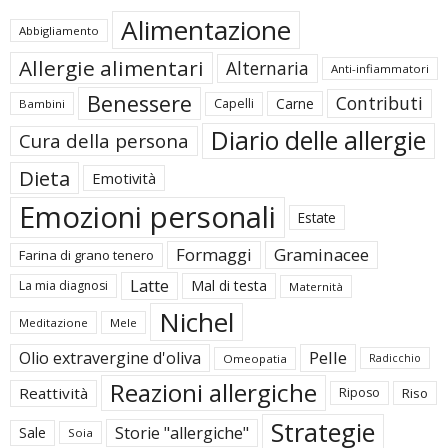
Alimentazione
Abbigliamento
Allergie alimentari
Alternaria
Anti-infiammatori
Benessere
Contributi
Carne
Capelli
Bambini
Diario delle allergie
Cura della persona
Dieta
Emotività
Emozioni personali
Estate
Formaggi
Graminacee
Farina di grano tenero
Latte
Mal di testa
La mia diagnosi
Maternità
Nichel
Meditazione
Mele
Pelle
Olio extravergine d'oliva
Omeopatia
Radicchio
Reazioni allergiche
Reattività
Riposo
Riso
Strategie
Storie "allergiche"
Sale
Soia