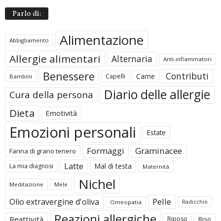
Parlo di:
Alimentazione
Abbigliamento
Allergie alimentari
Alternaria
Anti-infiammatori
Benessere
Contributi
Carne
Capelli
Bambini
Diario delle allergie
Cura della persona
Dieta
Emotività
Emozioni personali
Estate
Formaggi
Graminacee
Farina di grano tenero
Latte
Mal di testa
La mia diagnosi
Maternità
Nichel
Meditazione
Mele
Pelle
Olio extravergine d'oliva
Omeopatia
Radicchio
Reazioni allergiche
Reattività
Riposo
Riso