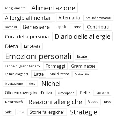
Alimentazione
Abbigliamento
Allergie alimentari
Alternaria
Anti-infiammatori
Benessere
Contributi
Carne
Capelli
Bambini
Diario delle allergie
Cura della persona
Dieta
Emotività
Emozioni personali
Estate
Formaggi
Graminacee
Farina di grano tenero
Latte
Mal di testa
La mia diagnosi
Maternità
Nichel
Meditazione
Mele
Pelle
Olio extravergine d'oliva
Omeopatia
Radicchio
Reazioni allergiche
Reattività
Riposo
Riso
Strategie
Storie "allergiche"
Sale
Soia