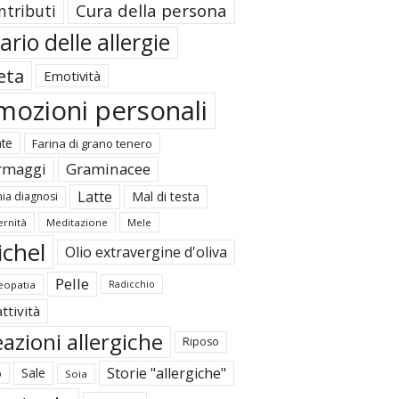
Cura della persona
ntributi
ario delle allergie
eta
Emotività
mozioni personali
ate
Farina di grano tenero
rmaggi
Graminacee
Latte
Mal di testa
ia diagnosi
rnità
Meditazione
Mele
ichel
Olio extravergine d'oliva
Pelle
opatia
Radicchio
ttività
azioni allergiche
Riposo
Storie "allergiche"
Sale
o
Soia