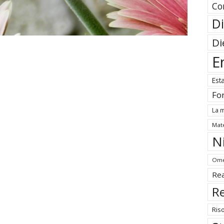
Co
Di
Di
E
Est
Fo
La m
Mate
N
Ome
Rea
Re
Ris