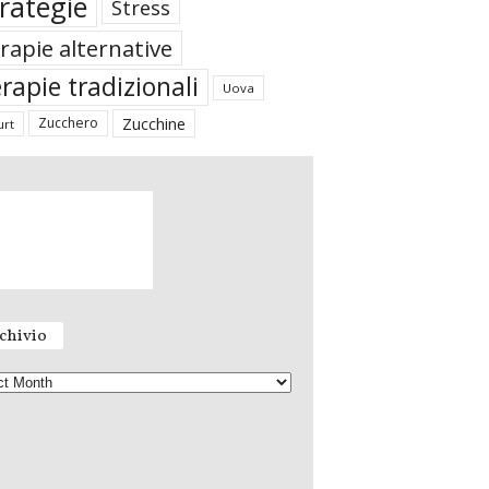
rategie
Stress
rapie alternative
rapie tradizionali
Uova
Zucchine
Zucchero
urt
chivio
A
r
c
h
i
v
i