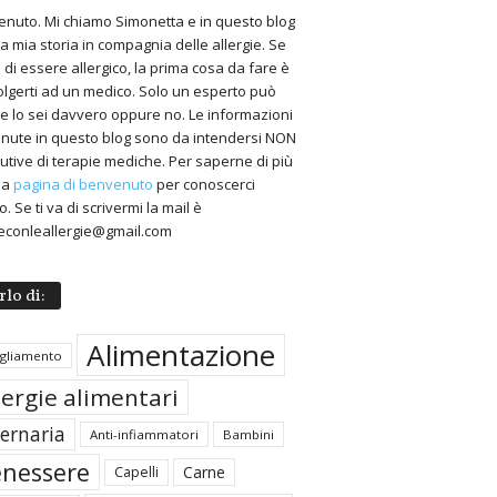
nuto. Mi chiamo Simonetta e in questo blog
 la mia storia in compagnia delle allergie. Se
 di essere allergico, la prima cosa da fare è
volgerti ad un medico. Solo un esperto può
 se lo sei davvero oppure no. Le informazioni
nute in questo blog sono da intendersi NON
tutive di terapie mediche. Per saperne di più
 la
pagina di benvenuto
per conoscerci
. Se ti va di scrivermi la mail è
econleallergie@gmail.com
rlo di:
Alimentazione
igliamento
lergie alimentari
ternaria
Anti-infiammatori
Bambini
nessere
Carne
Capelli