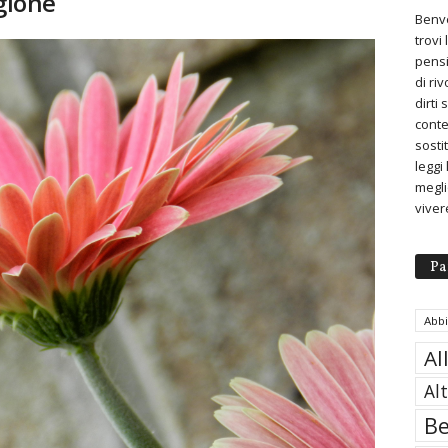
agione
Benve
trovi
pensi
di ri
dirti
conte
sosti
leggi
meglio
viver
Pa
Abb
Al
Al
Be