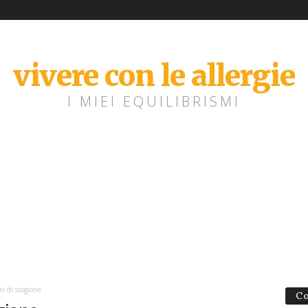
vivere con le allergie
I MIEI EQUILIBRISMI
io di stagione
Co