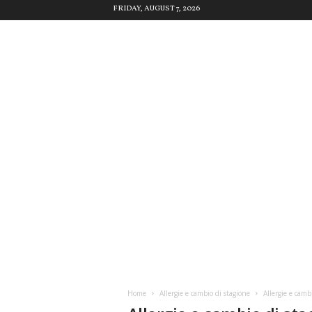
FRIDAY, AUGUST 7, 2026
Home
Allergie e cambio di stagione
Allergie e camb