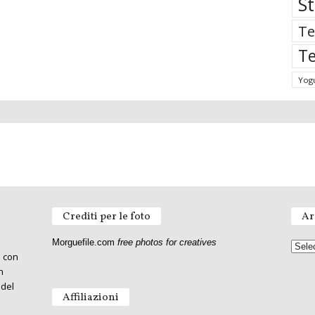
St
Te
Te
Yog
Crediti per le foto
Ar
Morguefile.com
free photos for creatives
o con
n
 del
Affiliazioni