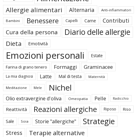
Allergie alimentari
Alternaria
Anti-infiammatori
Benessere
Contributi
Carne
Capelli
Bambini
Diario delle allergie
Cura della persona
Dieta
Emotività
Emozioni personali
Estate
Formaggi
Graminacee
Farina di grano tenero
Latte
Mal di testa
La mia diagnosi
Maternità
Nichel
Meditazione
Mele
Pelle
Olio extravergine d'oliva
Omeopatia
Radicchio
Reazioni allergiche
Reattività
Riposo
Riso
Strategie
Storie "allergiche"
Sale
Soia
Terapie alternative
Stress