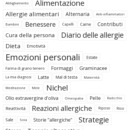
Alimentazione
Abbigliamento
Allergie alimentari
Alternaria
Anti-infiammatori
Benessere
Contributi
Carne
Capelli
Bambini
Diario delle allergie
Cura della persona
Dieta
Emotività
Emozioni personali
Estate
Formaggi
Graminacee
Farina di grano tenero
Latte
Mal di testa
La mia diagnosi
Maternità
Nichel
Meditazione
Mele
Pelle
Olio extravergine d'oliva
Omeopatia
Radicchio
Reazioni allergiche
Reattività
Riposo
Riso
Strategie
Storie "allergiche"
Sale
Soia